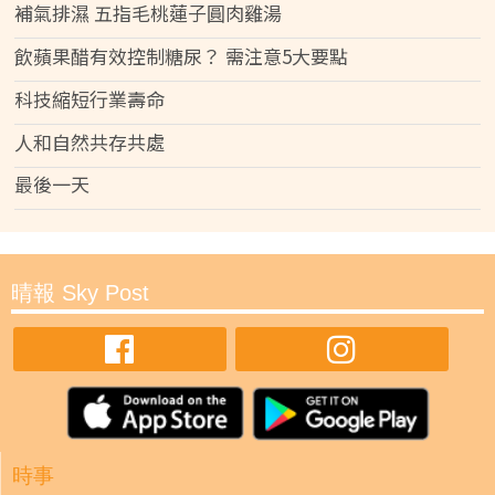
補氣排濕 五指毛桃蓮子圓肉雞湯
飲蘋果醋有效控制糖尿？ 需注意5大要點
科技縮短行業壽命
人和自然共存共處
最後一天
晴報 Sky Post
時事