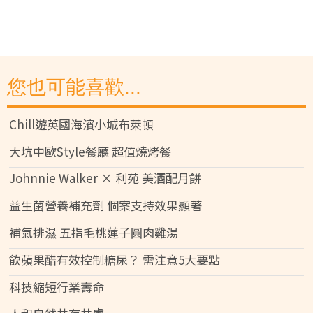
您也可能喜歡...
Chill遊英國海濱小城布萊頓
大坑中歐Style餐廳 超值燒烤餐
Johnnie Walker × 利苑 美酒配月餅
益生菌營養補充劑 個案支持效果顯著
補氣排濕 五指毛桃蓮子圓肉雞湯
飲蘋果醋有效控制糖尿？ 需注意5大要點
科技縮短行業壽命