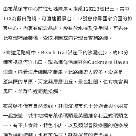
由布萊頓市中心前往七姊妹崖可搭乘12或13號巴士，當中
13X為假日路綫，可直達觀景台，12號會停靠國家公園的旅
客中心，內裏有紀念品店，設有飲水機及洗手間，可先在
此整理補給裝備、索取地圖或向管理員查詢路綫。
3條遠足路綫中，Beach Trail沿崖下的沙灘徒步，約60分
鐘可抵達河流出口、現為海洋保護區的Cuckmere Haven
海灘，隔着海岸綫眺望斷崖。此路綫遊人較多，沿途是一
望無際的草原、河道與層層山丘，景色壯闊，也有機會與
馬匹、羊群作近距離接觸。
布萊頓不僅有自然景觀，其海濱城市也十分適合與小朋友
一起旅遊。城市地標布萊頓碼頭是英國維多利亞式碼頭之
一，有不少食肆、特色小店，以及類似冒險樂園的遊樂設
施及機動遊戲，也有可供成人碰碰運氣的老虎機。