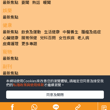
最新焦點
要聞
熱話
暖聞
娛樂
最新焦點
健康
最新焦點
飲食及運動
生活健康
中醫養生
腫瘤及癌症
心臟健康
腸胃保健
兒科百問
女性疾病
老人病
皮膚護理
更多專題
寵物
最新焦點
副刊
最新焦點
本網站使用Cookies來改善您的瀏覽體驗, 請確定您同意及接受我
日報
們的
私隱政策與使用條款
才繼續瀏覽。
揭頁版
港聞
財經/地產
中國/國際
娛樂
Healthy Life
生活副刊
親子/教育
體育
專題/人物
昔日晴報
同意及關閉
香港經濟日報版權所有©2026