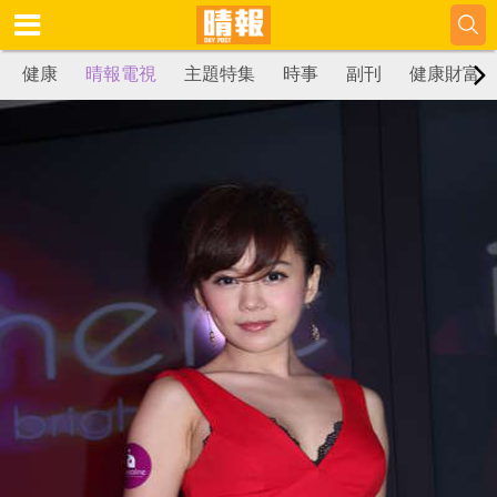
健康
晴報電視
主題特集
時事
副刊
健康財富