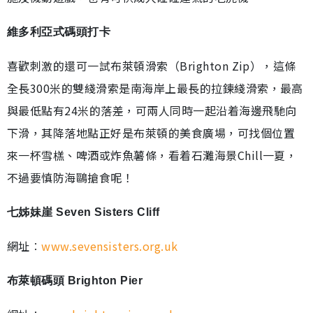
維多利亞式碼頭打卡
喜歡刺激的還可一試布萊頓滑索（Brighton Zip），這條
全長300米的雙綫滑索是南海岸上最長的拉鍊綫滑索，最高
與最低點有24米的落差，可兩人同時一起沿着海邊飛馳向
下滑，其降落地點正好是布萊頓的美食廣場，可找個位置
來一杯雪榚、啤酒或炸魚薯條，看着石灘海景Chill一夏，
不過要慎防海鷗搶食呢！
七姊妹崖 Seven Sisters Cliff
網址︰
www.sevensisters.org.uk
布萊頓碼頭 Brighton Pier