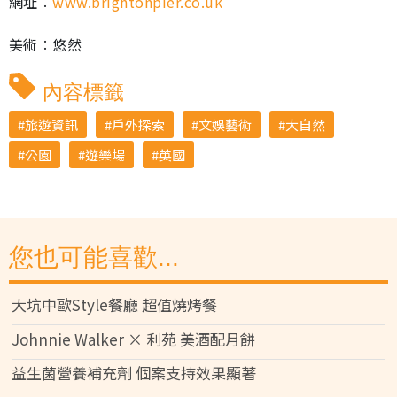
網址︰
www.brightonpier.co.uk
美術︰悠然
內容標籤
旅遊資訊
戶外探索
文娛藝術
大自然
公園
遊樂場
英國
您也可能喜歡...
大坑中歐Style餐廳 超值燒烤餐
Johnnie Walker × 利苑 美酒配月餅
益生菌營養補充劑 個案支持效果顯著