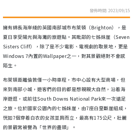
發佈時間: 2023/09/15
擁有綿長海岸綫的英國南部城市布萊頓（Brighton），是
夏日享受陽光與海灘的旅遊點。其毗鄰的七姊妹崖（Seven
Sisters Cliff），除了是不少電影、電視劇的取景地，更是
Windows 7內置的Wallpaper之一，對其景觀絕對不會感
陌生。
布萊頓距離倫敦僅一小時車程，市中心設有大型商場，但
來到南部小城，遊客們的目的都是想親親大自然，沿着海
岸遊逛，或前往South Downs National Park來一次遠足
之旅。位於國家公園內的七姊妹崖，由7座白堊斷崖組成，
恍如7個穿着白衣的女孩並肩而立，最高有175公尺，壯麗
的景觀常被譽為「世界的盡頭」。