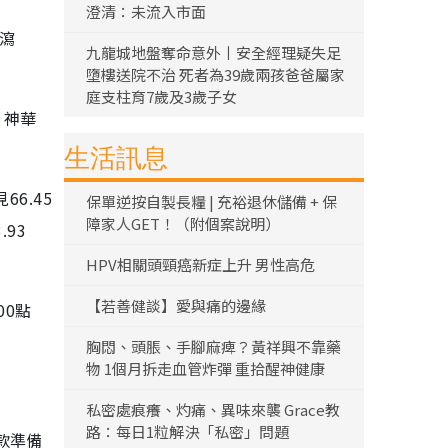
澄清：未流入市面
）瀉
九龍城地盤奪命意外丨安全經理疑失足
墮樓送院不治 死者為39歲兩孩爸爸屬家
庭支柱育7歲及3歲子女
；神華
生活訊息
6.45
保單逆按自製長糧 | 充裕退休儲備 + 保
障家人GET！（附個案說明）
.93
HPV相關頭頸癌新症上升 男性高危
【若善健談】愛與痛的邊緣
00點
胸悶、頭脹、手腳麻痺？黃祥興不靠藥
物 1個月拆走血管炸彈 重拾醒神健康
私密處痕癢、灼痛、異味來襲 Grace教
路：每日1粒解決「私密」問題
款準備