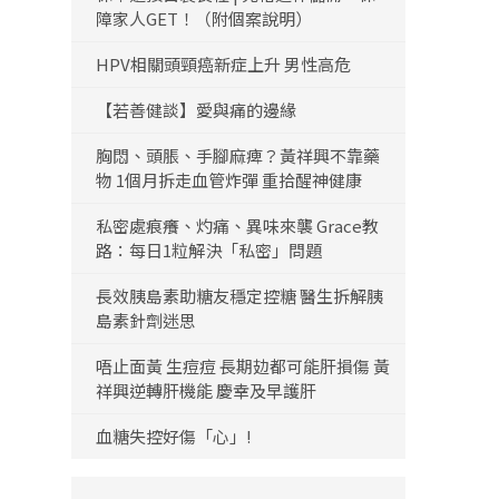
障家人GET！（附個案說明）
HPV相關頭頸癌新症上升 男性高危
【若善健談】愛與痛的邊緣
胸悶、頭脹、手腳麻痺？黃祥興不靠藥
物 1個月拆走血管炸彈 重拾醒神健康
私密處痕癢、灼痛、異味來襲 Grace教
路：每日1粒解決「私密」問題
長效胰島素助糖友穩定控糖 醫生拆解胰
島素針劑迷思
唔止面黃 生痘痘 長期攰都可能肝損傷 黃
祥興逆轉肝機能 慶幸及早護肝
血糖失控好傷「心」!