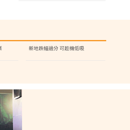
業
新地跌幅過分 可趁機低吸