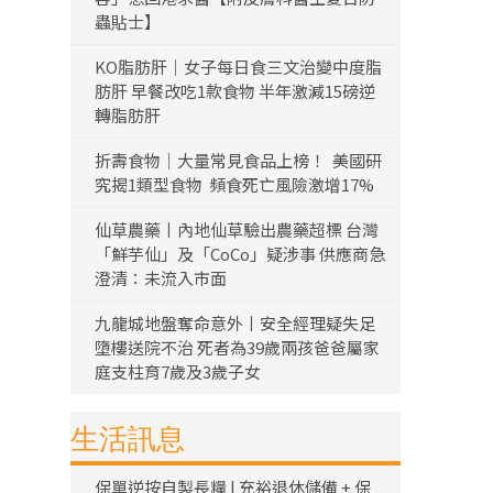
蟲貼士】
KO脂肪肝｜女子每日食三文治變中度脂
肪肝 早餐改吃1款食物 半年激減15磅逆
轉脂肪肝
折壽食物｜大量常見食品上榜！ 美國研
究揭1類型食物 頻食死亡風險激增17%
仙草農藥丨內地仙草驗出農藥超標 台灣
「鮮芋仙」及「CoCo」疑涉事 供應商急
澄清：未流入市面
九龍城地盤奪命意外丨安全經理疑失足
墮樓送院不治 死者為39歲兩孩爸爸屬家
庭支柱育7歲及3歲子女
生活訊息
保單逆按自製長糧 | 充裕退休儲備 + 保