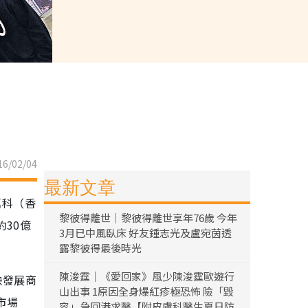
6/02/04
最新文章
萬科（香
黎彼得離世｜黎彼得離世享年76歲 今年
30億
3月已中風臥床 好友鍾志光及盧宛茵透
露黎彼得最後時光
陳浚霆｜《愛回家》風少陳浚霆歐遊行
映發展商
山出事 1原因全身爆紅疹極恐怖 險「毀
市場
容」急回港求醫【附皮膚科醫生夏日防