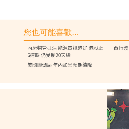
您也可能喜歡...
內房物管捱沽 能源電訊造好 港股止
西行漫
6連跌 仍受制20天綫
美國聯儲局 年內加息預期續降