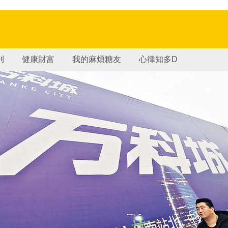
刊
健康財富
我的麻煩糖友
心律知多D