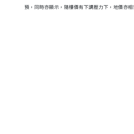
預，同時亦顯示，隨樓價有下調壓力下，地價亦相