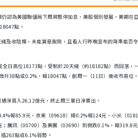
場仍認為美國聯儲局下周將暫停加息，美股個別發展，美期在
8047點。
0天綫及收陰燭，未能算是脫險，且看人行昨晚宣布的降準能否
見全日高位18173點，受制於20天綫（約18182點）而回落，
微升38點或0.2%，報18047點，創周一（11日）後收市高位
港股通淨買入26.12億元，終止周三單日淨賣出。
%報85.9元，京東（09618）揚0.2%報124元，小米（018
；騰訊（00700）及美團（03690）則微跌0.1%，報319.8元
插263點或6.1%弱勢。