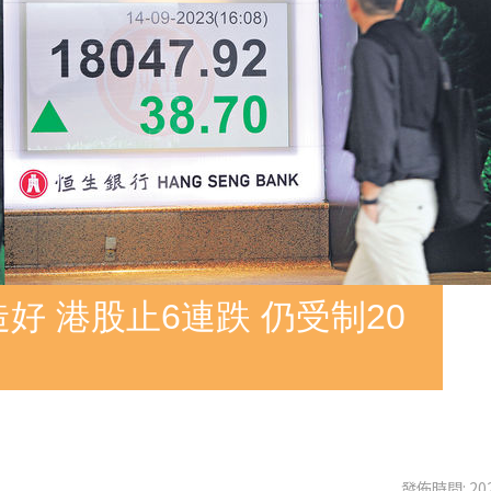
好 港股止6連跌 仍受制20
發佈時間: 202