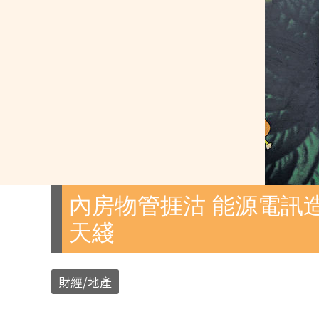
內房物管捱沽 能源電訊造
天綫
財經/地產