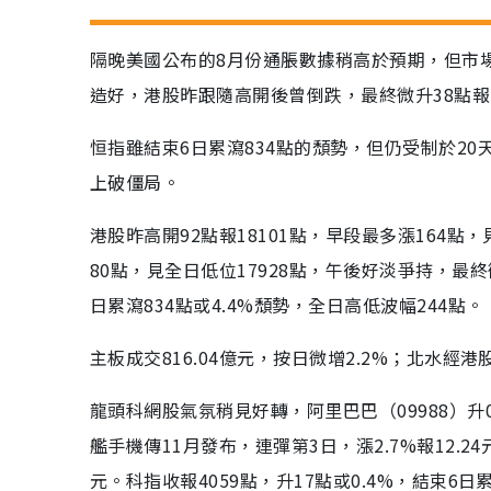
隔晚美國公布的8月份通脹數據稍高於預期，但市
造好，港股昨跟隨高開後曾倒跌，最終微升38點報1
恒指雖結束6日累瀉834點的頹勢，但仍受制於2
上破僵局。
港股昨高開92點報18101點，早段最多漲164點，
80點，見全日低位17928點，午後好淡爭持，最終
日累瀉834點或4.4%頹勢，全日高低波幅244點。
主板成交816.04億元，按日微增2.2%；北水經
龍頭科網股氣氛稍見好轉，阿里巴巴（09988）升0.4
艦手機傳11月發布，連彈第3日，漲2.7%報12.24元
元。科指收報4059點，升17點或0.4%，結束6日累