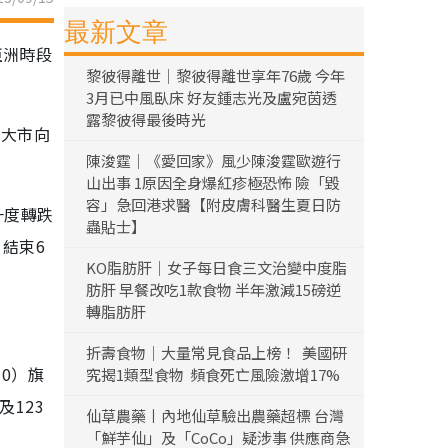
最新文章
亞洲時段
黎彼得離世｜黎彼得離世享年76歲 今年
3月已中風臥床 好友鍾志光及盧宛茵透
露黎彼得最後時光
令大市向
陳浚霆｜《愛回家》風少陳浚霆歐遊行
山出事 1原因全身爆紅疹極恐怖 險「毀
容」急回港求醫【附皮膚科醫生夏日防
一度轉跌
蟲貼士】
，結束6
KO脂肪肝｜女子每日食三文治變中度脂
肪肝 早餐改吃1款食物 半年激減15磅逆
轉脂肪肝
折壽食物｜大量常見食品上榜！ 美國研
10）旗
究揭1類型食物 頻食死亡風險激增17%
及123
仙草農藥丨內地仙草驗出農藥超標 台灣
「鮮芋仙」及「CoCo」疑涉事 供應商急