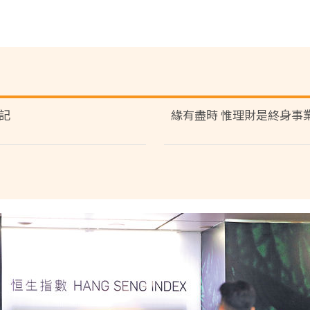
記
緣有盡時 惟理財是終身事