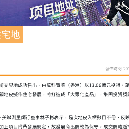
住宅地
發佈時間: 201
交界地成功售出，由萬科置業（香港）以13.06億元投得，
關地皮擬作住宅發展，將打造成「大眾化產品」，集團投資額約
元。美聯測量師行董事林子彬表示，是次地皮入標數目不俗，反
加上項目附帶發展規定，故發展商出價較為保守，成交價略遜