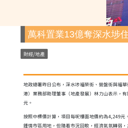
萬科置業13億奪深水埗
財經/地產
地政總署昨日公布，深水埗福榮街、營盤街與福華街
港）業務部助理董事（地產發展）林力山表示，有
元。
按照中標價計算，項目每呎樓面地價約為4,249
鍾情市區用地，但隨着市況回軟，經濟氣氛轉弱，