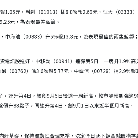
.05元，融創（01918）插8.8%報2.69元，恒大（03333
%報9.25元，為表現最差藍籌。
1元，中海油（00883）升5%報13.8元，為表現最佳的兩隻藍籌
電訊股造好，中移動（00941）連彈第5日，一度升1.9%高見6
00762）漲3.6%報5.77元，中電信（00728）揚2.9%報3
點子，連升第4日，續創9月5日後逾一周新高，較市場預期強逾9
收盤價升88點子，同連升第4日，創9月1日以來近半個月新高。
向好基礎，保持流動性合理充裕，決定今日起下調金融機構存