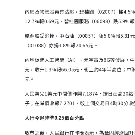
內房及物管股再有沽壓，碧桂園（02007）挫4.5%報1
12.7%報0.69元，碧桂園服務（06098）跌5.9
能源股受追捧，中石油（00857）漲5.8%報5.8
（01088）亦揚3.8%報24.65元。
內地促進人工智能（AI）、元宇宙及6G等發展，中資
元，收升1.3%報66.05元，衝上約4年半高位；中聯通（
元。
人民幣兌1美元中間價昨開7.1874，按日走高20
子；在岸價收報7.2701，較上個交易日4時30分
人行今起降準0.25個百分點
收市之後，人民銀行在昨晚表示，為鞏固經濟回升