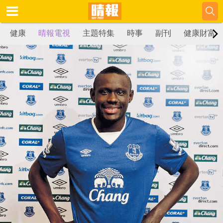
健康
晴報電視
主題特集
時事
副刊
健康財富