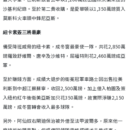
沙基利紀錄。至於第二貴收購，是愛華頓以1,350萬鎊買入
莫斯科火車頭中鋒尼亞斯。
紐卡素簽三將最豪
備受降班威脅的紐卡素，成冬窗最豪使一隊，共花2,850萬
鎊羅致舒維爾、唐辛及沙維特，屈福特則花2,460萬鎊成亞
軍。
至於賺錢方面，成績大退步的衞冕冠軍車路士因出售拉美
利斯到中超江蘇蘇寧，收回2,500萬鎊，加上借入柏圖及簽
入紐約紅牛後衞美亞斯加只花350萬鎊，故實際淨賺2,150
萬鎊，成冬窗轉會收入最多球隊。
另外，阿仙奴右閘迪保治被外借至法甲波爾多，原來他一