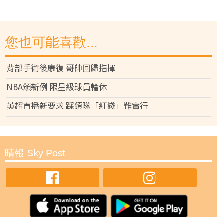
您也可能喜歡...
背部手術後康復 哥帥回歸指揮
NBA頒新例 限星級球員輪休
英超直播新要求 踩領隊「紅綫」難實行
晴報 Sky Post