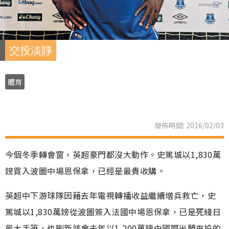
交投淡靜
體育
發佈時間: 2016/02/03
今個冬季轉會窗，英超豪門都沒大動作。史篤城以1,830萬
鎊買入波圖中場恩保拿，已經是最貴收購。
英超中下游球隊因藉去年電視轉播收益繼續增兵救亡，史
篤城以1,830萬鎊從波圖簽入法國中場恩保拿，已是死綫日
最大手筆，也刷新該會去年以1,200萬鎊由國際米蘭來投的