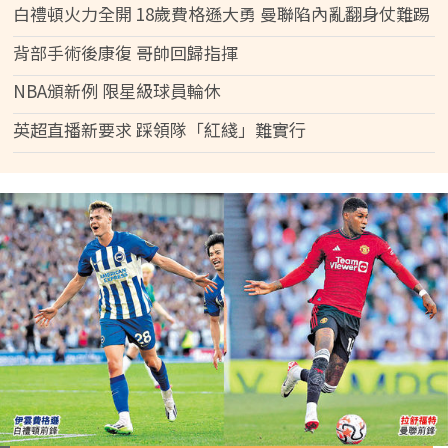
白禮頓火力全開 18歲費格遜大勇 曼聯陷內亂翻身仗難踢
背部手術後康復 哥帥回歸指揮
NBA頒新例 限星級球員輪休
英超直播新要求 踩領隊「紅綫」難實行