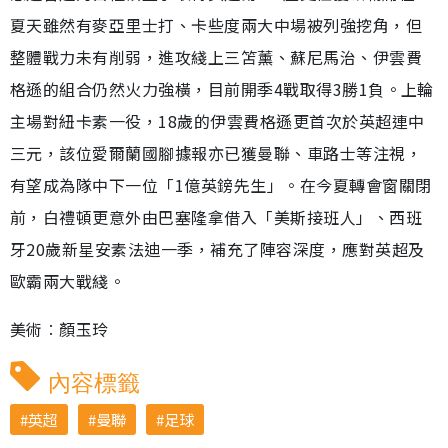
夏天雖然有麥亞里士打、卡些度兩大中場被列強挖角，但
整體戰力未有削弱，進攻綫上三笘薰、蘇尼馬治、伊雲費
格遜的組合仍然火力強橫，目前開季4戰取得3勝1負。上輪
主場對紐卡素一役，18歲的伊雲費格遜更首次於英超連中
三元，該位愛爾蘭國腳據報亦已獲曼聯、車路士等注視，
有望成為隊中下一位「1億英鎊先生」。在今夏轉會窗關閉
前，白禮頓更意外由巴塞隆拿借入「美斯接班人」、西班
牙20歲新星安素法迪一季，補充了陣容深度，應對英超及
歐霸兩大戰綫。
美術︰顏玉玲
內容標籤
英超
曼聯
足球