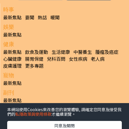
時事
最新焦點
要聞
熱話
暖聞
娛樂
最新焦點
健康
最新焦點
飲食及運動
生活健康
中醫養生
腫瘤及癌症
心臟健康
腸胃保健
兒科百問
女性疾病
老人病
皮膚護理
更多專題
寵物
最新焦點
副刊
最新焦點
本網站使用Cookies來改善您的瀏覽體驗, 請確定您同意及接受我
日報
們的
私隱政策與使用條款
才繼續瀏覽。
揭頁版
港聞
財經/地產
中國/國際
娛樂
Healthy Life
生活副刊
親子/教育
體育
專題/人物
昔日晴報
同意及關閉