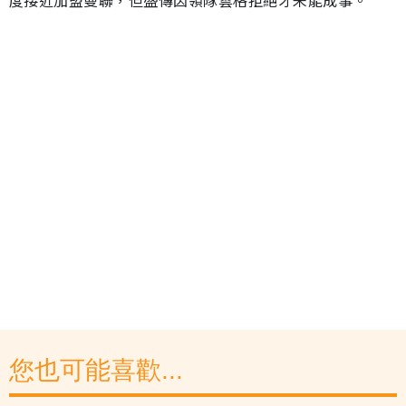
度接近加盟曼聯，但盛傳因領隊雲格拒絕才未能成事。
您也可能喜歡...