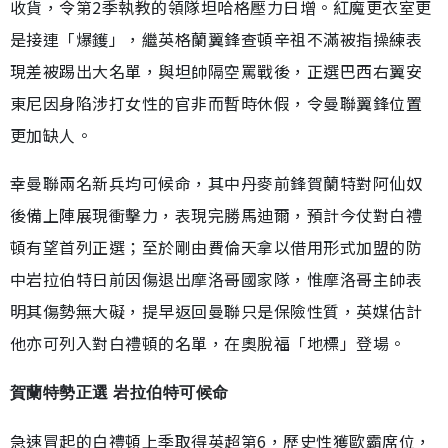
收貨，令第2季執教的領隊坦哈格壓力日增。紅魔更衣室更
是接連「爆鑊」，繼英格蘭翼鋒查頓辛祖不滿被指操練表
現差被踢出大名單，與坦帥隔空罵戰後，正選巴西右翼安
東尼因身陷涉打女性的官非而暫時休假，令曼聯翼鋒位置
更加缺人。
幸曼聯兩名新兵均可候命，其中丹麥前鋒賀蘭特對阿仙奴
後備上陣展現衝擊力，表現完勝馬迪爾，預計今仗對白禮
頓有望首列正選；至於剛由費倫天拿以借用形式加盟的防
中岩拉伯特日前因傷退出摩洛哥國家隊，惟摩洛哥主帥表
明其傷勢無大礙，提早返回曼聯只是保險性質，英媒估計
他亦可列入對白禮頓的名單，在奧脫福「地標」登場。
賀蘭特勢正選 岩拉伯特可候命
急速冒起的白禮頓上季取得英超第6，歷史性獲歐霸席位，