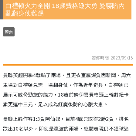
白禮頓火力全開 18歲費格遜大勇 曼聯陷內
亂翻身仗難踢
體育
發佈時間: 2023/09/15
曼聯英超開季4戰輸了兩場，且更衣室屢爆負面新聞，周六
主場對白禮頓急需一場翻身仗。作為近年奇兵，白禮頓已
展示可威脅勁旅的能力，18歲前鋒伊雲費格遜上輪對紐卡
素更連中三元，足以成為紅魔後防的心腹大患。
曼聯上輪作客1:3負阿仙奴，目前4戰只取得2勝2負，排名
跌出10名以外，即使是贏波的兩場，總體表現仍不獲球迷