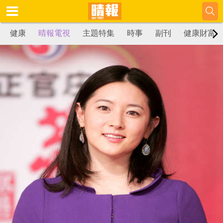
健康
晴報電視
主題特集
時事
副刊
健康財富