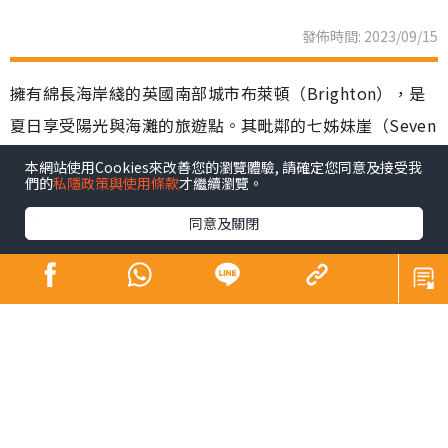
發佈時間: 2023/09/15
擁有綿長海岸綫的英國南部城市布萊頓（Brighton），是
夏日享受陽光與海灘的旅遊點。其毗鄰的七姊妹崖（Seven
Sisters Cliff），除了是不少電影、電視劇的取景地，更是
本網站使用Cookies來改善您的瀏覽體驗, 請確定您同意及接受我
們的
私隱政策與使用條款
才繼續瀏覽。
Windows 7內置的Wallpaper之一，對其景觀絕對不會感
陌生。
同意及關閉
布萊頓距離倫敦僅一小時車程，市中心設有大型商場，但
來到南部小城，遊客們的目的都是想親親大自然，沿着海
岸遊逛，或前往South Downs National Park來一次遠足
之旅。位於國家公園內的七姊妹崖，由7座白堊斷崖組成，
恍如7個穿着白衣的女孩並肩而立，最高有175公尺，壯麗
的景觀常被譽為「世界的盡頭」。