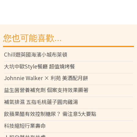
您也可能喜歡...
Chill遊英國海濱小城布萊頓
大坑中歐Style餐廳 超值燒烤餐
Johnnie Walker × 利苑 美酒配月餅
益生菌營養補充劑 個案支持效果顯著
補氣排濕 五指毛桃蓮子圓肉雞湯
飲蘋果醋有效控制糖尿？ 需注意5大要點
科技縮短行業壽命