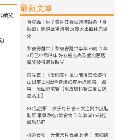
最新文章
成績斐
食腦蟲｜男子泰國狂食生醃海鮮染「食
腦蟲」腸道嚴重潰爛 反覆大出血休克險
死
獎」，
黎彼得離世｜黎彼得離世享年76歲 今年
3月已中風臥床 好友鍾志光及盧宛茵透
露黎彼得最後時光
陳浚霆｜《愛回家》風少陳浚霆歐遊行
山出事 1原因全身爆紅疹極恐怖 險「毀
容」急回港求醫【附皮膚科醫生夏日防
蟲貼士】
KO脂肪肝｜女子每日食三文治變中度脂
肪肝 早餐改吃1款食物 半年激減15磅逆
轉脂肪肝
折壽食物｜大量常見食品上榜！ 美國研