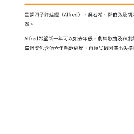
星夢四子許廷鏗（Alfred）、吳若希、鄭俊弘
然。
Alfred希望新一年可以如去年般，劇集歌曲及
這個獎包含他六年唱歌經歷，自爆試過因演出失準