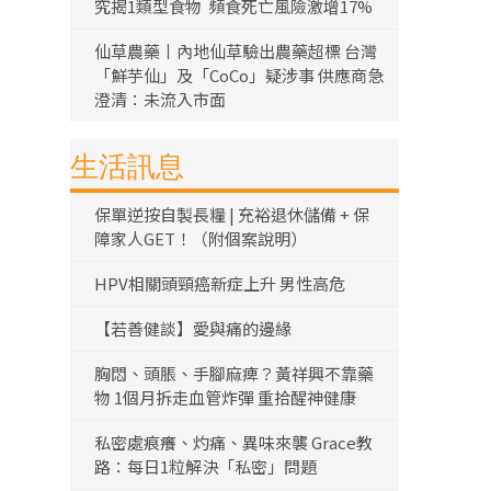
究揭1類型食物 頻食死亡風險激增17%
仙草農藥丨內地仙草驗出農藥超標 台灣
「鮮芋仙」及「CoCo」疑涉事 供應商急
澄清：未流入市面
生活訊息
保單逆按自製長糧 | 充裕退休儲備 + 保
障家人GET！（附個案說明）
HPV相關頭頸癌新症上升 男性高危
【若善健談】愛與痛的邊緣
胸悶、頭脹、手腳麻痺？黃祥興不靠藥
物 1個月拆走血管炸彈 重拾醒神健康
私密處痕癢、灼痛、異味來襲 Grace教
路：每日1粒解決「私密」問題