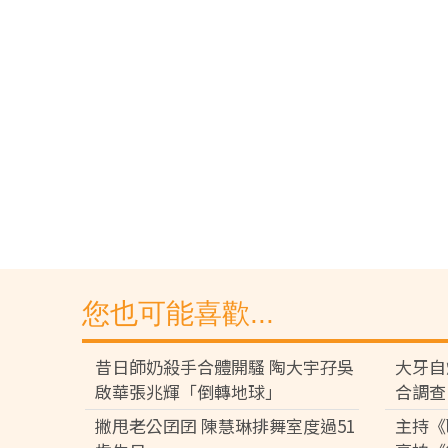
您也可能喜歡...
昔日師奶殺手合體開騷 陶大宇孖吳
大牙自
啟華張兆輝「倒轉地球」
合調查
撇甩老公囝囝 陳慧琳排舞室度過51
主持《