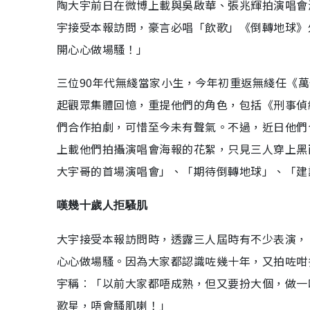
陶大宇前日在微博上載與吳啟華、張兆輝拍演唱會
宇接受本報訪問，豪言必唱「飲歌」《倒轉地球》
開心心做場騷！」
三位90年代無綫當家小生，今年初重返無綫任《萬
起觀眾集體回憶，重提他們的角色，包括《刑事偵
們合作拍劇，可惜至今未有聲氣。不過，近日他們
上載他們拍攝演唱會海報的花絮，只見三人穿上黑
大宇哥的首場演唱會」、「期待倒轉地球」、「建
嘆幾十歲人拒騷肌
大宇接受本報訪問時，透露三人屆時有不少表演，
心心做場騷。因為大家都認識咗幾十年，又拍咗咁
宇稱︰「以前大家都唔成熟，但又要扮大個，做一
歌星，唔會騷肌喇！」