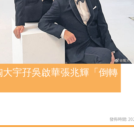
陶大宇孖吳啟華張兆輝「倒轉
發佈時間: 202