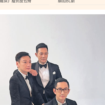
鐵探》瘦到皮包骨
願拍BL劇