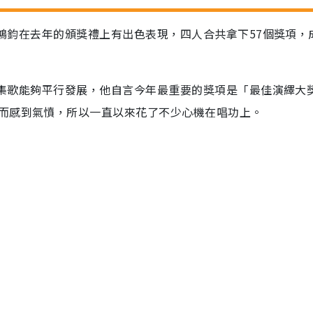
及胡鴻鈞在去年的頒獎禮上有出色表現，四人合共拿下57個獎項，
非劇集歌能夠平行發展，他自言今年最重要的獎項是「最佳演繹大
而感到氣憤，所以一直以來花了不少心機在唱功上。