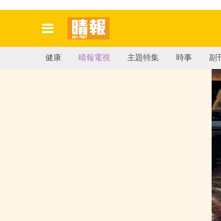
健康
晴報電視
主題特集
時事
副