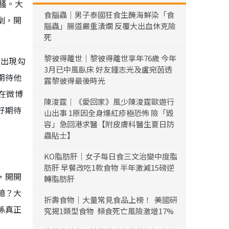
騷。大
食腦蟲｜男子泰國狂食生醃海鮮染「食
劇，開
腦蟲」腸道嚴重潰爛 反覆大出血休克險
死
黎彼得離世｜黎彼得離世享年76歲 今年
的出現勾
3月已中風臥床 好友鍾志光及盧宛茵透
期待他
露黎彼得最後時光
在微博
陳浚霆｜《愛回家》風少陳浚霆歐遊行
好期待
山出事 1原因全身爆紅疹極恐怖 險「毀
容」急回港求醫【附皮膚科醫生夏日防
蟲貼士】
KO脂肪肝｜女子每日食三文治變中度脂
肪肝 早餐改吃1款食物 半年激減15磅逆
，開開
轉脂肪肝
憶？大
折壽食物｜大量常見食品上榜！ 美國研
係真正
究揭1類型食物 頻食死亡風險激增17%