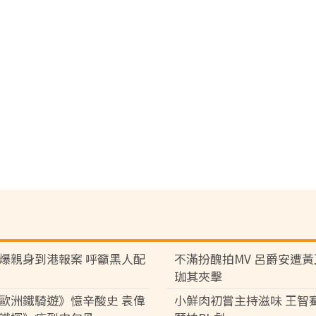
爆親身到港報案 呼籲黑人配
不滿扮醜拍MV 呂爵安遭
珈其夾擊
歐洲鐵騎遊》憶辛酸史 袁偉
小鮮肉初嘗主持滋味 王智