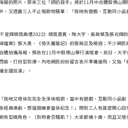
海報的照片，原來三位「師奶殺手」將於11月中合體假佛山開
外，又透露三人不止唱歌咁簡單︰「我哋有遊戲、互動同小品
千星輝頒獎典禮2022》頒獎嘉賓，陶大宇、吳啟華及張兆輝
緝檔案》張大勇、《倚天屠龍記》的張無忌及楊逍；不少網民
合體拍攝海報，預告在11月中假佛山舉行演唱會。前日，大宇
西裝，打扮型到爆。內地網民紛紛留言表示準備搶飛，又指「
議全國巡演」。
「我哋又唔係完完全全淨係唱歌，當中有遊戲、互動同小品劇
多經典港劇，想搵個機會當係紀念！」問到三人有甚麼開心回
啲有型嘅角色。（到時會否騷肌？）大家都幾十歲，而且又唔