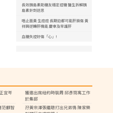
長效胰島素助糖友穩定控糖 醫生拆解胰
島素針劑迷思
唔止面黃 生痘痘 長期攰都可能肝損傷 黃
祥興逆轉肝機能 慶幸及早護肝
血糖失控好傷「心」!
黃正宜岑
獲邀出席紐約時裝周 邱彥筒寓工作
於集郵
騫范麒智
孖黃宗澤張繼聰打出兄弟情 陳家樂