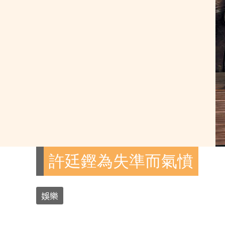
許廷鏗為失準而氣憤
娛樂