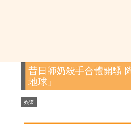
昔日師奶殺手合體開騷 
地球」
娛樂