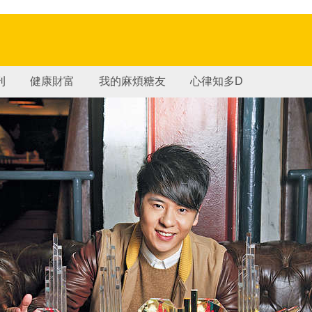
刊
健康財富
我的麻煩糖友
心律知多D