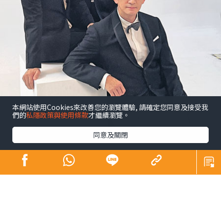
本網站使用Cookies來改善您的瀏覽體驗, 請確定您同意及接受我
們的
私隱政策與使用條款
才繼續瀏覽。
同意及關閉
昔日師奶殺手合體開騷 陶大宇孖吳啟華張兆
輝「倒轉地球」
娛樂