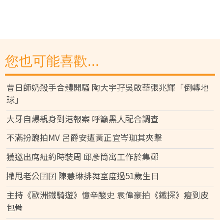
您也可能喜歡...
昔日師奶殺手合體開騷 陶大宇孖吳啟華張兆輝「倒轉地
球」
大牙自爆親身到港報案 呼籲黑人配合調查
不滿扮醜拍MV 呂爵安遭黃正宜岑珈其夾擊
獲邀出席紐約時裝周 邱彥筒寓工作於集郵
撇甩老公囝囝 陳慧琳排舞室度過51歲生日
主持《歐洲鐵騎遊》憶辛酸史 袁偉豪拍《鐵探》瘦到皮
包骨