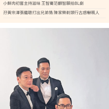
小鮮肉初嘗主持滋味 王智騫范麒智願拍BL劇
孖黃宗澤張繼聰打出兄弟情 陳家樂剃頭行古惑嚇親人