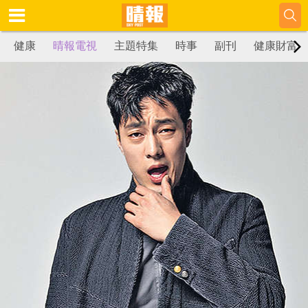
健康
晴報電視
主題特集
時事
副刊
健康財富