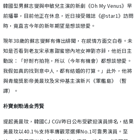
韓國型男蘇志燮與申敏兒主演的新劇《Oh My Venus》早
前播畢，目前他正在休息，近日接受雜誌《@star1》訪問
時，竟直言今年的新年期望是想談戀愛。
現年38歲的蘇志燮鮮有傳出緋聞，在感情方面交白卷。未
知是否看到老友宋承憲甜蜜戀內地女神劉亦菲，他近日主
動說：「好耐冇拍拖，所以（今年有機會）都想談戀愛。
我假如真的找到意中人，都有結婚的打算。」此外，他將
與青龍獎影帝黃晸玟及宋仲基主演新片《軍艦島》（暫
譯）。
朴寶劍勁過金秀賢
提起黃晸玟，韓國CJ CGV昨日公布受歡迎演員排名，結果
黃晸玟以40.1％支持率膺觀眾選擇No.1可靠男演員。至