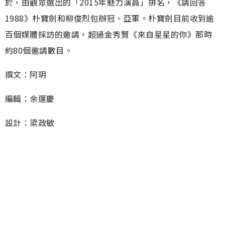
於，由觀眾選出的「2015年魅力演員」排名，《請回答
1988》朴寶劍和柳俊烈包辦冠、亞軍。朴寶劍目前收到逾
百個媒體採訪的邀請，超過金秀賢《來自星星的你》那時
約80個邀請數目。
撰文：阿玥
編輯：余運慶
設計：梁政敏