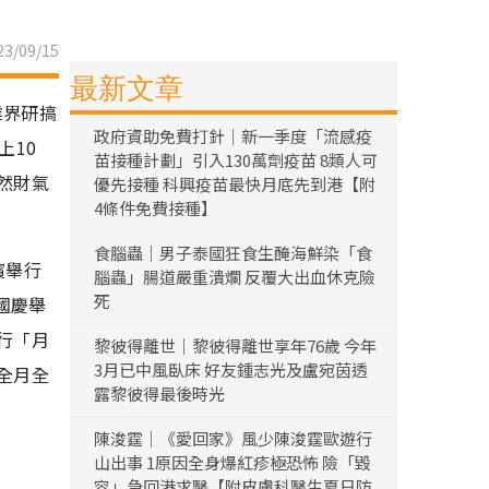
3/09/15
最新文章
業界研搞
政府資助免費打針｜新一季度「流感疫
上10
苗接種計劃」引入130萬劑疫苗 8類人可
然財氣
優先接種 科興疫苗最快月底先到港【附
4條件免費接種】
食腦蟲｜男子泰國狂食生醃海鮮染「食
濱舉行
腦蟲」腸道嚴重潰爛 反覆大出血休克險
死
國慶舉
行「月
黎彼得離世｜黎彼得離世享年76歲 今年
3月已中風臥床 好友鍾志光及盧宛茵透
全月全
露黎彼得最後時光
陳浚霆｜《愛回家》風少陳浚霆歐遊行
山出事 1原因全身爆紅疹極恐怖 險「毀
容」急回港求醫【附皮膚科醫生夏日防