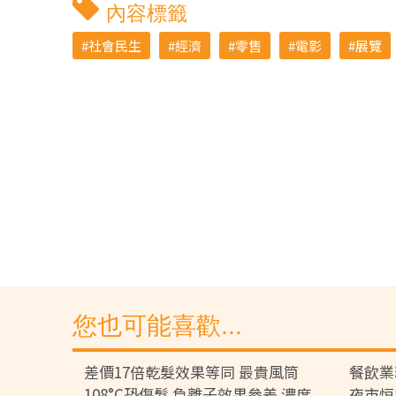
內容標籤
社會民生
經濟
零售
電影
展覽
您也可能喜歡...
差價17倍乾髮效果等同 最貴風筒
餐飲業
108°C恐傷髮 負離子效果參差 濃度
夜市恒