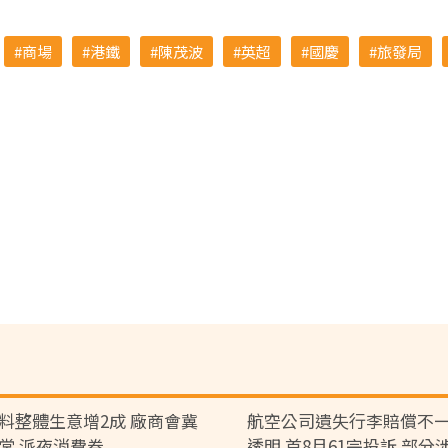
商場
港鐵
陳茂波
英超
國慶
旅發局
料整體生意增2成 廠商會冀
航空公司遺失行李賠償不一
常 派夜消費券
透明 首8月61宗投訴 部分