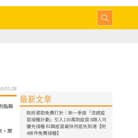
6/01/28
最新文章
則指與
政府資助免費打針｜新一季度「流感疫
苗接種計劃」引入130萬劑疫苗 8類人可
優先接種 科興疫苗最快月底先到港【附
次，廖
4條件免費接種】