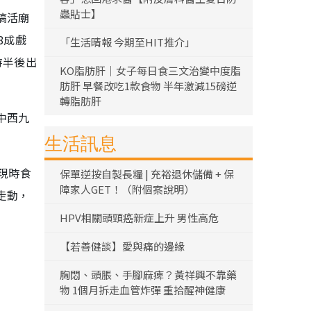
蟲貼士】
搞活廟
8成戲
「生活晴報 今期至HIT推介」
時半後出
KO脂肪肝｜女子每日食三文治變中度脂
肪肝 早餐改吃1款食物 半年激減15磅逆
轉脂肪肝
中西九
生活訊息
現時食
保單逆按自製長糧 | 充裕退休儲備 + 保
障家人GET！（附個案說明）
走動，
HPV相關頭頸癌新症上升 男性高危
【若善健談】愛與痛的邊緣
胸悶、頭脹、手腳麻痺？黃祥興不靠藥
物 1個月拆走血管炸彈 重拾醒神健康