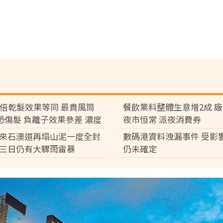
7倍乾髮效果等同 最貴風筒
餐飲業料整體生意增2成 
°C恐傷髮 負離子效果參差 濃度
夜市恒常 派夜消費券
倍
來石澳道再塌山泥一度全封
數碼港資料洩漏事件 受影
三日仍有大驟雨雷暴
仍未確定