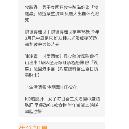
食腦蟲｜男子泰國狂食生醃海鮮染「食
腦蟲」腸道嚴重潰爛 反覆大出血休克險
死
黎彼得離世｜黎彼得離世享年76歲 今年
3月已中風臥床 好友鍾志光及盧宛茵透
露黎彼得最後時光
陳浚霆｜《愛回家》風少陳浚霆歐遊行
山出事 1原因全身爆紅疹極恐怖 險「毀
容」急回港求醫【附皮膚科醫生夏日防
蟲貼士】
「生活晴報 今期至HIT推介」
KO脂肪肝｜女子每日食三文治變中度脂
肪肝 早餐改吃1款食物 半年激減15磅逆
轉脂肪肝