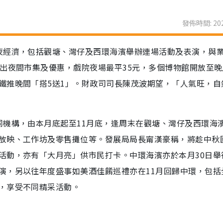
發佈時間: 202
夜經濟，包括觀塘、灣仔及西環海濱舉辦連場活動及表演，與
出夜間市集及優惠，戲院夜場最平35元，多個博物館開放至晚
鐵推晚間「搭5送1」。財政司司長陳茂波期望，「人氣旺，自
同機構，由本月底起至11月底，逢周末在觀塘、灣仔及西環海
放映、工作坊及零售攤位等。發展局局長甯漢豪稱，將趁中秋
活動，亦有「大月亮」供市民打卡。中環海濱亦於本月30日舉
演，另以往年度盛事如美酒佳餚巡禮亦在11月回歸中環，包括
，享受不同精采活動。