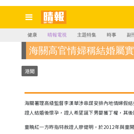
健康
晴報電視
主題特集
時事
副
海關高官情婦稱結婚屬
港聞
海關署理高級監督李漢華涉串謀安排內地情婦假結
證人結婚後懷孕，證人希望誕下男嬰獲丁權，其後
童曉紅一方昨指特赦證人廖健明，於2012年與童