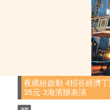
夜繽紛啟動 4招谷經濟丁
35元 3海濱辦表演
港聞