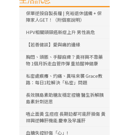
生活訊息
保單逆按自製長糧 | 充裕退休儲備 + 保
障家人GET！（附個案說明）
HPV相關頭頸癌新症上升 男性高危
【若善健談】愛與痛的邊緣
胸悶、頭脹、手腳麻痺？黃祥興不靠藥
物 1個月拆走血管炸彈 重拾醒神健康
私密處痕癢、灼痛、異味來襲 Grace教
路：每日1粒解決「私密」問題
長效胰島素助糖友穩定控糖 醫生拆解胰
島素針劑迷思
唔止面黃 生痘痘 長期攰都可能肝損傷 黃
祥興逆轉肝機能 慶幸及早護肝
血糖失控好傷「心」!