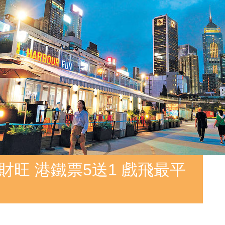
財旺 港鐵票5送1 戲飛最平