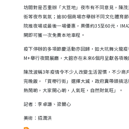
坊間對是否重辦「大笪地」夜市有不同意見，陳茂
街等夜市氣氛；逾80個商場亦舉辦不同文化體育
院推夜場或最後一場優惠，票價約35至60元，IM
閘即可獲一次免費本地車程。
疫下停辦的多項節慶活動亦回歸，如大坑舞火龍疫
M+舉行夜間展廳，大館亦在未來6個月呈獻各項
陳茂波稱3年疫情令不少人改變生活習慣，不少商
完晚飯，「買嘢行街」選擇大減，政府冀帶頭搞活
熱鬧啲，大家開心啲，人氣旺，自然財氣旺」。
記者︰李卓謙、梁薾心
美術：招潤洪