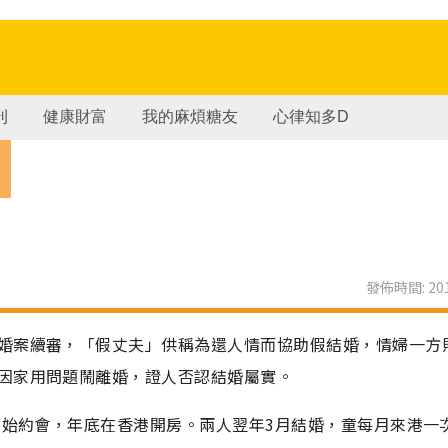
刊
健康財富
我的麻煩糖友
心律知多D
實
發佈時間: 201
婚案續審，「假丈夫」供稱為還人情而協助假結婚，情婦一方
因家用問題鬧離婚，證人否認結婚屬實。
開始約會，年底在香港開房。兩人翌年3月結婚，童每月來港一