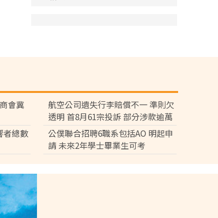
廠商會冀
航空公司遺失行李賠償不一 準則欠
透明 首8月61宗投訴 部分涉款逾萬
元
響者總數
公僕聯合招聘6職系包括AO 明起申
請 未來2年學士畢業生可考