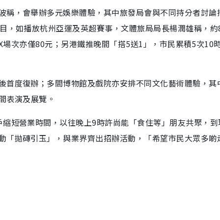
波稱，會舉辦多元娛樂體驗，其中旅發局會與不同持分者討論
節目，如播放杭州亞運及英超賽事，文體旅局局長楊潤雄稱，約
AX場次亦僅80元；另港鐵推晚間「搭5送1」，市民累積5次10
後首度復辦；多間博物館及戲院亦安排不同文化藝術體驗，其
晚間表演及展覽。
戶縮短營業時間，以往晚上9時許尚能「食住等」朋友共聚，到
動「拋磚引玉」，與業界齊出招辦活動，「希望市民大眾多啲