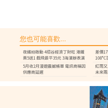
您也可能喜歡...
夜繽紛啟動 4招谷經濟丁財旺 港鐵
差價1
票5送1 戲飛最平35元 3海濱辦表演
108
差逾百
5月收2月漫遊震撼帳單 電訊商稱因
紅雨又
供應商延遲
未來兩