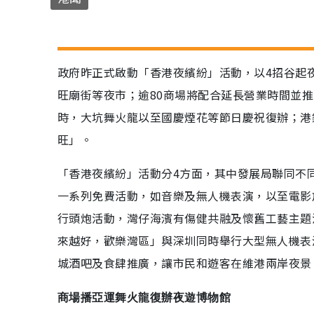
政府昨正式啟動「香港夜繽紛」活動，以4招谷起
旺廟街等夜市；逾80商場將配合延長營業時間並推
時，大坑舞火龍以至國慶煙花等節日慶祝復辦；港
旺」。
「香港夜繽紛」活動分4方面，其中發展局聯同不
一系列免費活動，如音樂及無人機表演，以至電影
行頭炮活動，灣仔海濱有傷健共融及懷舊工藝主題
來越好，歡樂灣區」與深圳同時舉行大型無人機表
城酒吧及食肆推廣，讓市民和遊客在維港兩岸夜景
商場播亞運舞火龍復辦夜遊博物館