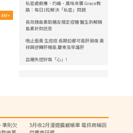
私密處痕癢、灼痛、異味來襲 Grace教
路：每日1粒解決「私密」問題
M+
長效胰島素助糖友穩定控糖 醫生拆解胰
島素針劑迷思
唔止面黃 生痘痘 長期攰都可能肝損傷 黃
祥興逆轉肝機能 慶幸及早護肝
血糖失控好傷「心」!
 準則欠
5月收2月漫遊震撼帳單 電訊商稱因
涉款逾萬
供應商延遲