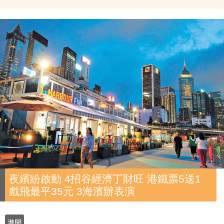
夜繽紛啟動 4招谷經濟丁財旺 港鐵票5送1
戲飛最平35元 3海濱辦表演
港聞