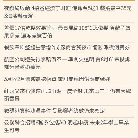
夜繽紛啟動 4招谷經濟丁財旺 港鐵票5送1 戲飛最平35元
3海濱辦表演
差價17倍乾髮效果等同 最貴風筒108°C恐傷髮 負離子效
果參差 濃度差逾百倍
餐飲業料整體生意增2成 廠商會冀夜市恒常 派夜消費券
航空公司遺失行李賠償不一 準則欠透明 首8月61宗投訴
部分涉款逾萬元
5月收2月漫遊震撼帳單 電訊商稱因供應商延遲
紅雨又來石澳道再塌山泥一度全封 未來兩三日仍有大驟
雨雷暴
數碼港資料洩漏事件 受影響者總數仍未確定
公僕聯合招聘6職系包括AO 明起申請 未來2年學士畢業
生可考