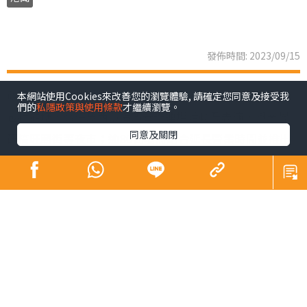
發佈時間: 2023/09/15
政府昨正式啟動「香港夜繽紛」活動，以4招谷起夜經濟，
本網站使用Cookies來改善您的瀏覽體驗, 請確定您同意及接受我
們的
私隱政策與使用條款
才繼續瀏覽。
包括觀塘、灣仔及西環海濱舉辦連場活動及表演，與業界
同意及關閉
研搞旺廟街等夜市；逾80商場將配合延長營業時間並推出
夜間市集及優惠，戲院夜場最平35元，多個博物館開放至
晚上10時，大坑舞火龍以至國慶煙花等節日慶祝復辦；港
鐵推晚間「搭5送1」。財政司司長陳茂波期望，「人氣
旺，自然財氣旺」。
「香港夜繽紛」活動分4方面，其中發展局聯同不同機構，
由本月底起至11月底，逢周末在觀塘、灣仔及西環海濱舉
行一系列免費活動，如音樂及無人機表演，以至電影放