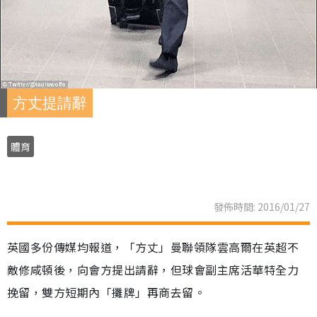
方丈提請辭
體育
發佈時間: 2016/01/27
英國多份傳媒均報道，「方丈」曼聯領隊雲高爾在英超不
敵修咸頓後，向會方提出請辭，但球會副主席活華特全力
挽留，雙方短期內「攤牌」再商去留。