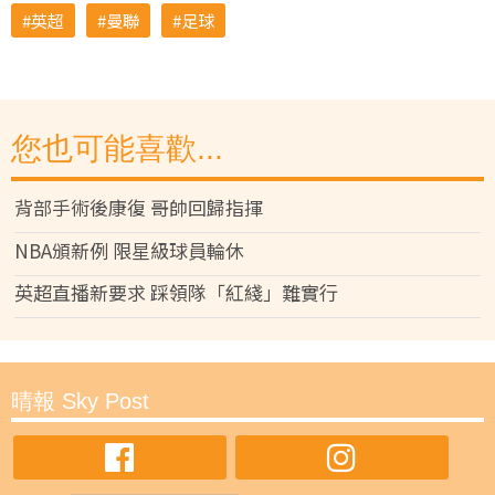
英超
曼聯
足球
您也可能喜歡...
背部手術後康復 哥帥回歸指揮
NBA頒新例 限星級球員輪休
英超直播新要求 踩領隊「紅綫」難實行
晴報 Sky Post