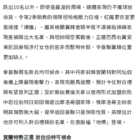
跌出10名以外，即使是贏波的兩場，總體表現仍不獲球迷
收貨，令第2季執教的領隊坦哈格壓力日增。紅魔更衣室更
是接連「爆鑊」，繼英格蘭翼鋒查頓辛祖不滿被指操練表
現差被踢出大名單，與坦帥隔空罵戰後，正選巴西右翼安
東尼因身陷涉打女性的官非而暫時休假，令曼聯翼鋒位置
更加缺人。
幸曼聯兩名新兵均可候命，其中丹麥前鋒賀蘭特對阿仙奴
後備上陣展現衝擊力，表現完勝馬迪爾，預計今仗對白禮
頓有望首列正選；至於剛由費倫天拿以借用形式加盟的防
中岩拉伯特日前因傷退出摩洛哥國家隊，惟摩洛哥主帥表
明其傷勢無大礙，提早返回曼聯只是保險性質，英媒估計
他亦可列入對白禮頓的名單，在奧脫福「地標」登場。
賀蘭特勢正選 岩拉伯特可候命