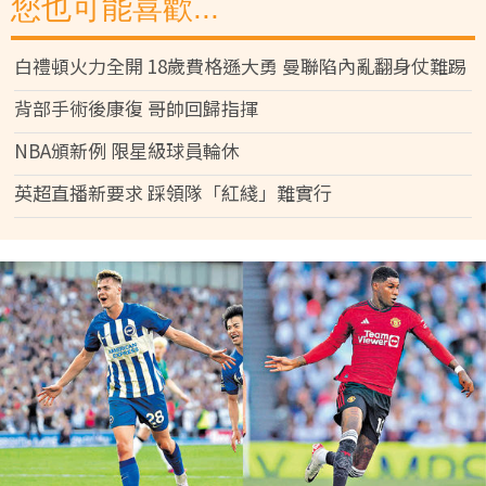
您也可能喜歡...
白禮頓火力全開 18歲費格遜大勇 曼聯陷內亂翻身仗難踢
背部手術後康復 哥帥回歸指揮
NBA頒新例 限星級球員輪休
英超直播新要求 踩領隊「紅綫」難實行