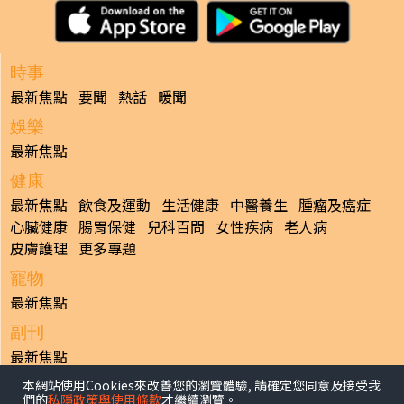
時事
最新焦點
要聞
熱話
暖聞
娛樂
最新焦點
健康
最新焦點
飲食及運動
生活健康
中醫養生
腫瘤及癌症
心臟健康
腸胃保健
兒科百問
女性疾病
老人病
皮膚護理
更多專題
寵物
最新焦點
副刊
最新焦點
本網站使用Cookies來改善您的瀏覽體驗, 請確定您同意及接受我
日報
們的
私隱政策與使用條款
才繼續瀏覽。