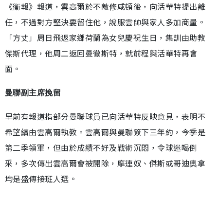
《衞報》報道，雲高爾於不敵修咸頓後，向活華特提出離
任，不過對方堅決要留住他，說服雲帥與家人多加商量。
「方丈」周日飛返家鄉荷蘭為女兒慶祝生日，集訓由助教
傑斯代理，他周二返回曼徹斯特，就前程與活華特再會
面。
曼聯副主席挽留
早前有報道指部分曼聯球員已向活華特反映意見，表明不
希望續由雲高爾執教。雲高爾與曼聯簽下三年約，今季是
第二季領軍，但由於成績不好及戰術沉悶，令球迷喝倒
采，多次傳出雲高爾會被開除，摩連奴、傑斯或哥迪奧拿
均是盛傳接班人選。