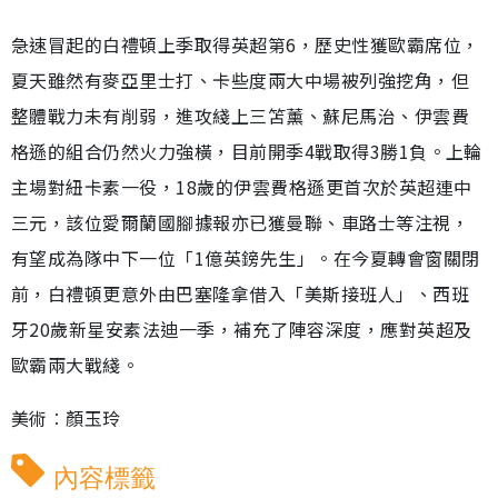
急速冒起的白禮頓上季取得英超第6，歷史性獲歐霸席位，
夏天雖然有麥亞里士打、卡些度兩大中場被列強挖角，但
整體戰力未有削弱，進攻綫上三笘薰、蘇尼馬治、伊雲費
格遜的組合仍然火力強橫，目前開季4戰取得3勝1負。上輪
主場對紐卡素一役，18歲的伊雲費格遜更首次於英超連中
三元，該位愛爾蘭國腳據報亦已獲曼聯、車路士等注視，
有望成為隊中下一位「1億英鎊先生」。在今夏轉會窗關閉
前，白禮頓更意外由巴塞隆拿借入「美斯接班人」、西班
牙20歲新星安素法迪一季，補充了陣容深度，應對英超及
歐霸兩大戰綫。
美術︰顏玉玲
內容標籤