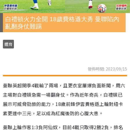
白禮頓火力全開 18歲費格遜大勇 曼聯陷內
亂翻身仗難踢
體育
發佈時間: 2023/09/15
曼聯英超開季4戰輸了兩場，且更衣室屢爆負面新聞，周六
主場對白禮頓急需一場翻身仗。作為近年奇兵，白禮頓已
展示可威脅勁旅的能力，18歲前鋒伊雲費格遜上輪對紐卡
素更連中三元，足以成為紅魔後防的心腹大患。
曼聯上輪作客1:3負阿仙奴，目前4戰只取得2勝2負，排名