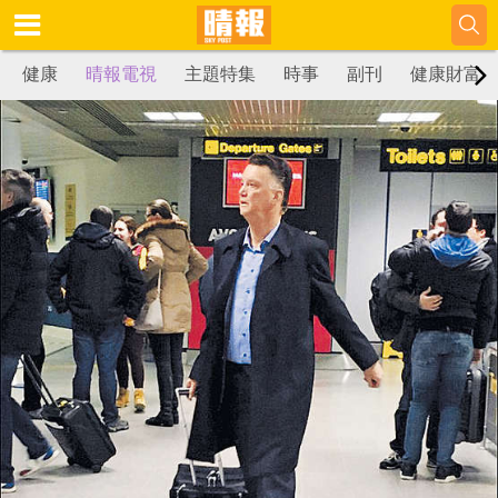
健康
晴報電視
主題特集
時事
副刊
健康財富