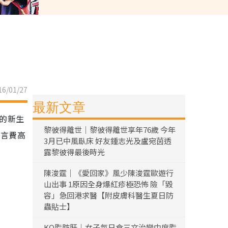
6/01/27
最新文章
圜的新生
黎彼得離世｜黎彼得離世享年76歲 今年
代言費高
3月已中風臥床 好友鍾志光及盧宛茵透
。
露黎彼得最後時光
陳浚霆｜《愛回家》風少陳浚霆歐遊行
山出事 1原因全身爆紅疹極恐怖 險「毀
容」急回港求醫【附皮膚科醫生夏日防
蟲貼士】
KO脂肪肝｜女子每日食三文治變中度脂