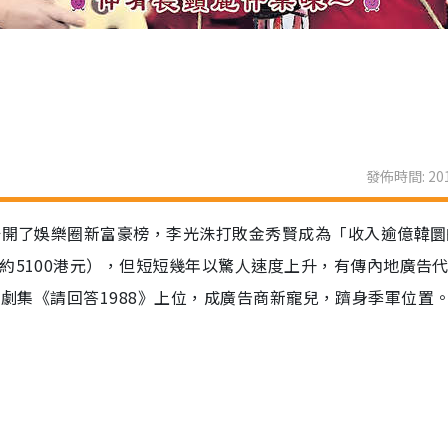
發佈時間: 201
，公開了娛樂圈新富豪榜，李光洙打敗金秀賢成為「收入逾億韓
約5100港元），但短短幾年以驚人速度上升，有傳內地廣告
y惠利挾劇集《請回答1988》上位，成廣告商新寵兒，躋身季軍位置