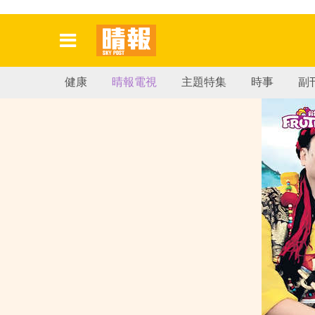
健康
晴報電視
主題特集
時事
副