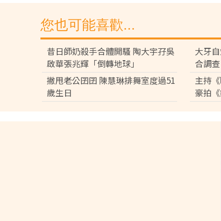
您也可能喜歡...
昔日師奶殺手合體開騷 陶大宇孖吳
大牙自
啟華張兆輝「倒轉地球」
合調查
撇甩老公囝囝 陳慧琳排舞室度過51
主持《
歲生日
豪拍《