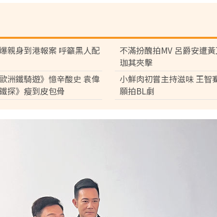
爆親身到港報案 呼籲黑人配
不滿扮醜拍MV 呂爵安遭
珈其夾擊
歐洲鐵騎遊》憶辛酸史 袁偉
小鮮肉初嘗主持滋味 王智
鐵探》瘦到皮包骨
願拍BL劇