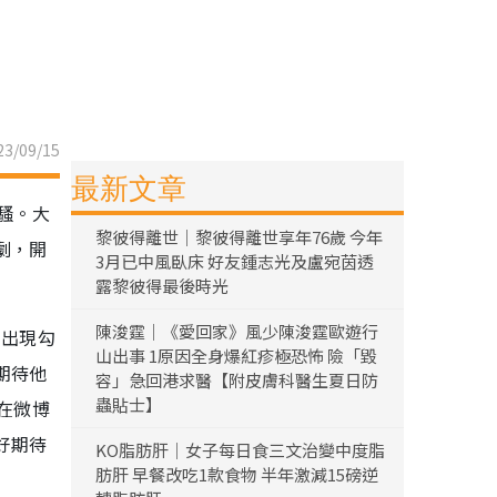
3/09/15
最新文章
騷。大
黎彼得離世｜黎彼得離世享年76歲 今年
劇，開
3月已中風臥床 好友鍾志光及盧宛茵透
露黎彼得最後時光
陳浚霆｜《愛回家》風少陳浚霆歐遊行
的出現勾
山出事 1原因全身爆紅疹極恐怖 險「毀
期待他
容」急回港求醫【附皮膚科醫生夏日防
蟲貼士】
在微博
好期待
KO脂肪肝｜女子每日食三文治變中度脂
肪肝 早餐改吃1款食物 半年激減15磅逆