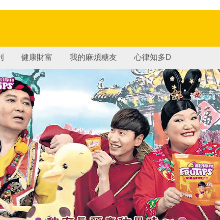
刊
健康財富
我的麻煩糖友
心律知多D