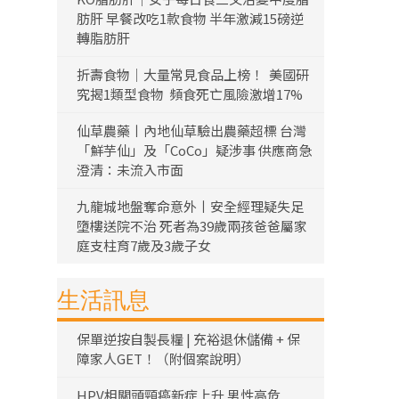
肪肝 早餐改吃1款食物 半年激減15磅逆
轉脂肪肝
折壽食物｜大量常見食品上榜！ 美國研
究揭1類型食物 頻食死亡風險激增17%
仙草農藥丨內地仙草驗出農藥超標 台灣
「鮮芋仙」及「CoCo」疑涉事 供應商急
澄清：未流入市面
九龍城地盤奪命意外丨安全經理疑失足
墮樓送院不治 死者為39歲兩孩爸爸屬家
庭支柱育7歲及3歲子女
生活訊息
保單逆按自製長糧 | 充裕退休儲備 + 保
障家人GET！（附個案說明）
HPV相關頭頸癌新症上升 男性高危