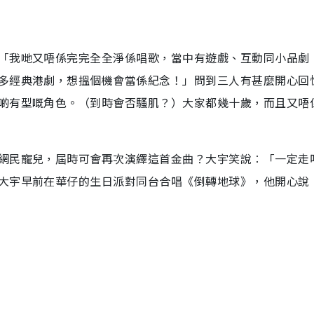
「我哋又唔係完完全全淨係唱歌，當中有遊戲、互動同小品劇
多經典港劇，想搵個機會當係紀念！」問到三人有甚麼開心回
啲有型嘅角色。（到時會否騷肌？）大家都幾十歲，而且又唔
網民寵兒，屆時可會再次演繹這首金曲？大宇笑說︰「一定走
大宇早前在華仔的生日派對同台合唱《倒轉地球》，他開心說