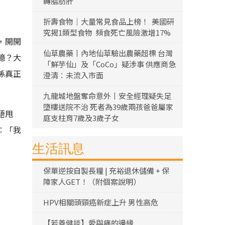
轉脂肪肝
折壽食物｜大量常見食品上榜！ 美國研
究揭1類型食物 頻食死亡風險激增17%
，開開
仙草農藥丨內地仙草驗出農藥超標 台灣
憶？大
「鮮芋仙」及「CoCo」疑涉事 供應商急
係真正
澄清：未流入市面
九龍城地盤奪命意外丨安全經理疑失足
墮樓送院不治 死者為39歲兩孩爸爸屬家
唔甩
庭支柱育7歲及3歲子女
︰「我
生活訊息
保單逆按自製長糧 | 充裕退休儲備 + 保
障家人GET！（附個案說明）
HPV相關頭頸癌新症上升 男性高危
【若善健談】愛與痛的邊緣