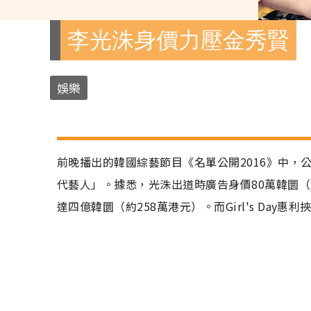
李光洙身價力壓金秀賢
娛樂
前晚播出的韓國綜藝節目《名單公開2016》中
代藝人」。據悉，光洙出道時廣告身價80萬韓圜（
達四億韓圜（約258萬港元）。而Girl's Da