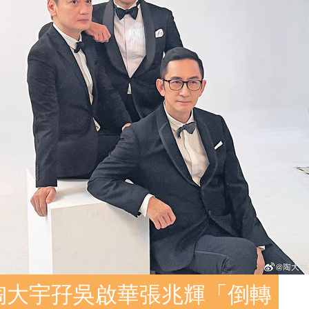
陶大宇孖吳啟華張兆輝「倒轉