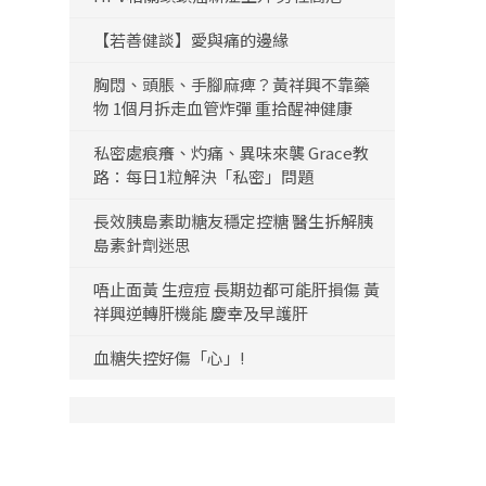
【若善健談】愛與痛的邊緣
胸悶、頭脹、手腳麻痺？黃祥興不靠藥
物 1個月拆走血管炸彈 重拾醒神健康
私密處痕癢、灼痛、異味來襲 Grace教
路：每日1粒解決「私密」問題
長效胰島素助糖友穩定控糖 醫生拆解胰
島素針劑迷思
唔止面黃 生痘痘 長期攰都可能肝損傷 黃
祥興逆轉肝機能 慶幸及早護肝
血糖失控好傷「心」!