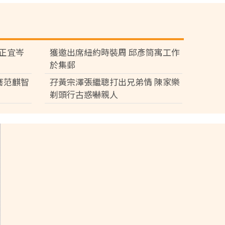
黃正宜岑
獲邀出席紐約時裝周 邱彥筒寓工作
於集郵
騫范麒智
孖黃宗澤張繼聰打出兄弟情 陳家樂
剃頭行古惑嚇親人