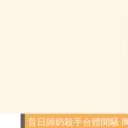
昔日師奶殺手合體開騷 