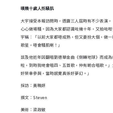
嘆幾十歲人拒騷肌
大宇接受本報訪問時，透露三人屆時有不少表演，
心心做場騷。因為大家都認識咗幾十年，又拍咗咁
宇稱︰「以前大家都唔成熟，但又要扮大個，做一
歌星，唔會騷肌喇！」
談及他近年因翻唱劉德華金曲《倒轉地球》而成為
啦，到時我哋會唱四、五首歌，仲有啲合唱歌。」
好榮幸參與，當時感覺真係好夢幻。」
採訪︰黃曉妍
撰文︰Steven
美術︰梁政敏