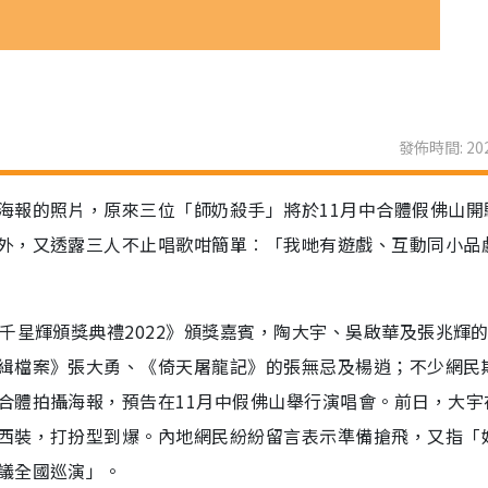
發佈時間: 202
海報的照片，原來三位「師奶殺手」將於11月中合體假佛山開
外，又透露三人不止唱歌咁簡單︰「我哋有遊戲、互動同小品
千星輝頒獎典禮2022》頒獎嘉賓，陶大宇、吳啟華及張兆輝
緝檔案》張大勇、《倚天屠龍記》的張無忌及楊逍；不少網民
合體拍攝海報，預告在11月中假佛山舉行演唱會。前日，大宇
西裝，打扮型到爆。內地網民紛紛留言表示準備搶飛，又指「
議全國巡演」。