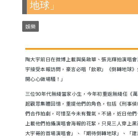
地球」
娛樂
陶大宇前日在微博上載與吳啟華、張兆輝拍演唱會
宇接受本報訪問，豪言必唱「飲歌」《倒轉地球》
開心心做場騷！」
三位90年代無綫當家小生，今年初重返無綫任《萬
起觀眾集體回憶，重提他們的角色，包括《刑事偵
們合作拍劇，可惜至今未有聲氣。不過，近日他們
上載他們拍攝演唱會海報的花絮，只見三人穿上黑
大宇哥的首場演唱會」、「期待倒轉地球」、「建