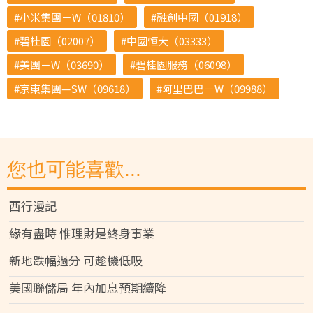
小米集團－W（01810）
融創中國（01918）
碧桂園（02007）
中國恒大（03333）
美團－W（03690）
碧桂園服務（06098）
京東集團—SW（09618）
阿里巴巴－W（09988）
您也可能喜歡...
西行漫記
緣有盡時 惟理財是終身事業
新地跌幅過分 可趁機低吸
美國聯儲局 年內加息預期續降