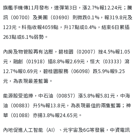
旗艦手機傳11月發布，連彈第3日，漲2.7%報12.24元；騰
訊（00700）及美團（03690）則微跌0.1%，報319.8元及
123元。科指收報4059點，升17點或0.4%，結束6日累插
263點或6.1%弱勢。
內房及物管股再有沽壓，碧桂園（02007）挫4.5%報1.05
元，融創（01918）插8.8%報2.69元，恒大（03333）瀉
12.7%報0.69元，碧桂園服務（06098）跌5.9%報9.25
元，為表現最差藍籌。
能源股受追捧，中石油（00857）漲5.8%報5.81元，中海
油（00883）升5%報13.8元，為表現最佳的兩隻藍籌；神
華（01088）亦揚3.8%報24.65元。
內地促進人工智能（AI）、元宇宙及6G等發展，中資電訊