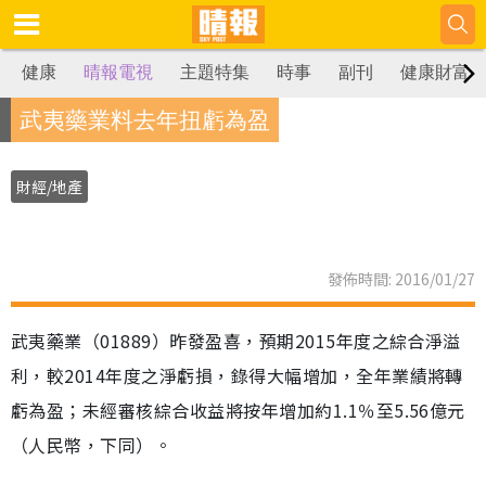
健康
晴報電視
主題特集
時事
副刊
健康財富
武夷藥業料去年扭虧為盈
財經/地產
發佈時間: 2016/01/27
武夷藥業（01889）昨發盈喜，預期2015年度之綜合淨溢
利，較2014年度之淨虧損，錄得大幅增加，全年業績將轉
虧為盈；未經審核綜合收益將按年增加約1.1％至5.56億元
（人民幣，下同）。