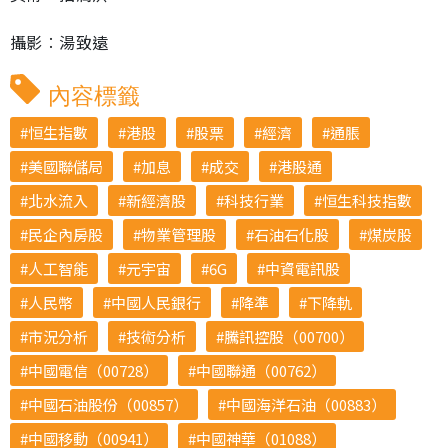
攝影︰湯致遠
內容標籤
恒生指數
港股
股票
經濟
通脹
美國聯儲局
加息
成交
港股通
北水流入
新經濟股
科技行業
恒生科技指數
民企內房股
物業管理股
石油石化股
煤炭股
人工智能
元宇宙
6G
中資電訊股
人民幣
中國人民銀行
降準
下降軌
市況分析
技術分析
騰訊控股（00700）
中國電信（00728）
中國聯通（00762）
中國石油股份（00857）
中國海洋石油（00883）
中國移動（00941）
中國神華（01088）