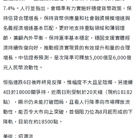
7.4%。人行並指出，會精準有力實施好穩健貨幣政策，保
持信貸合理增長，保持貨幣供應量和社會融資規模增速與
名義經濟增速基本匹配，更好地支持重點領域和薄弱環
節，兼顧內外平衡，保持滙率基本穩定，穩固支援實體經
濟持續恢復向好，推動經濟實現質的有效提升和量的合理
增長。中信證券預測，是次降準可釋放5,000億至6,000億
元人民幣流動性。
恒指連跌6日後昨終見反彈，惟幅度不大且呈陰燭，另連續
4日於18000關爭持，近兩日則受制於20天綫（現約18182
點），顯示仍未能打破悶局，且看人行降準向市場釋放流
動性，能否令大市向上突破，首個阻力位為8月起形成的下
降軌，目前在約18500點。
美術︰招潤洪