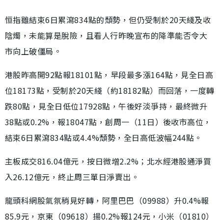
恒指雖結束6日累瀉834點的頹勢，但仍受制於20天綫及收
陰燭，未能算是脫險，且看人行昨晚宣布的降準能否令大
市向上破僵局。
港股昨高開92點報18101點，早段最多漲164點，見全日高
位18173點，受制於20天綫（約18182點）而回落，一度轉
跌80點，見全日低位17928點，午後好淡爭持，最終微升
38點或0.2%，報18047點，創周一（11日）後收市高位，
結束6日累瀉834點或4.4%頹勢，全日高低波幅244點。
主板成交816.04億元，按日微增2.2%；北水經港股通淨買
入26.12億元，終止周三單日淨賣出。
龍頭科網股氣氛稍見好轉，阿里巴巴（09988）升0.4%報
85.9元，京東（09618）揚0.2%報124元，小米（01810）