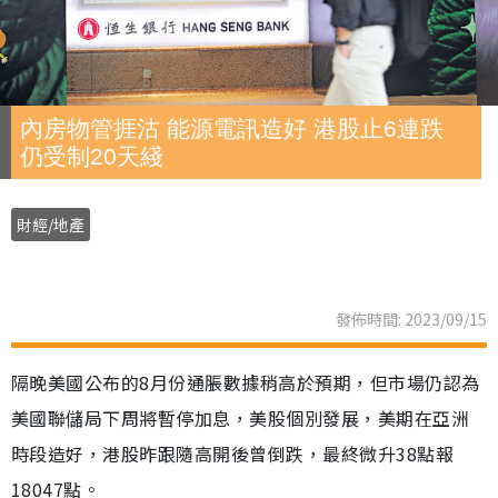
內房物管捱沽 能源電訊造好 港股止6連跌
仍受制20天綫
財經/地產
發佈時間: 2023/09/15
隔晚美國公布的8月份通脹數據稍高於預期，但市場仍認為
美國聯儲局下周將暫停加息，美股個別發展，美期在亞洲
時段造好，港股昨跟隨高開後曾倒跌，最終微升38點報
18047點。