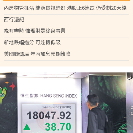
內房物管捱沽 能源電訊造好 港股止6連跌 仍受制20天綫
西行漫記
緣有盡時 惟理財是終身事業
新地跌幅過分 可趁機低吸
美國聯儲局 年內加息預期續降