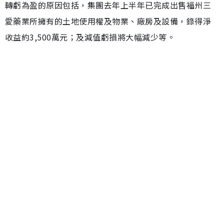
轉虧為盈的原因包括，集團去年上半年已完成出售福州三
愛藥業所擁有的土地使用權及物業、廠房及設備，錄得淨
收益約3,500萬元；及減值虧損將大幅減少等。