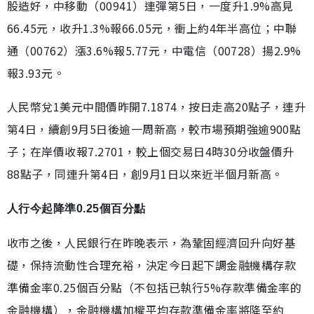
股造好，中移動（00941）連彈第5日，一度升1.9%高見
66.45元，收升1.3%報66.05元，衝上約4年半高位；中聯
通（00762）漲3.6%報5.77元，中電信（00728）揚2.9%
報3.93元。
人民幣兌1美元中間價昨開7.1874，按日走高20點子，連升
第4日，續創9月5日後逾一周新高，較市場預期強逾900點
子；在岸價收報7.2701，較上個交易日4時30分收盤價升
88點子，同連升第4日，創9月1日以來近半個月新高。
人行今起降準0.25個百分點
收市之後，人民銀行在昨晚表示，為鞏固經濟回升向好基
礎，保持流動性合理充裕，決定今日起下調金融機構存款
準備金率0.25個百分點（不包括已執行5%存款準備金率的
金融機構），金融機構加權平均存款準備金率將降至約