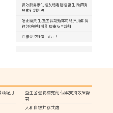
長效胰島素助糖友穩定控糖 醫生拆解胰
島素針劑迷思
唔止面黃 生痘痘 長期攰都可能肝損傷 黃
祥興逆轉肝機能 慶幸及早護肝
血糖失控好傷「心」!
苑 美酒配月
益生菌營養補充劑 個案支持效果顯
著
人和自然共存共處