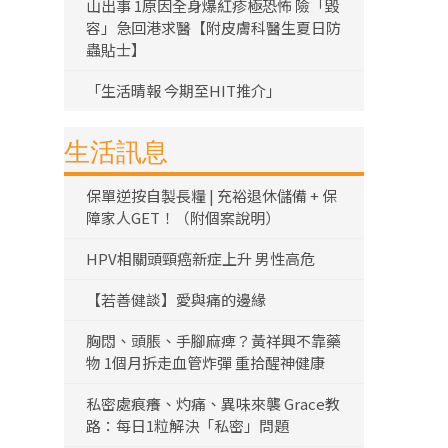
山出事 1原因全身爆紅疹極恐怖 險「毀
容」急回港求醫【附皮膚科醫生夏日防
蟲貼士】
「生活晴報 今期至HIT推介」
生活訊息
保單逆按自製長糧 | 充裕退休儲備 + 保
障家人GET！（附個案說明）
HPV相關頭頸癌新症上升 男性高危
【若善健談】愛與痛的邊緣
胸悶、頭脹、手腳麻痺？黃祥興不靠藥
物 1個月拆走血管炸彈 重拾醒神健康
私密處痕癢、灼痛、異味來襲 Grace教
路：每日1粒解決「私密」問題