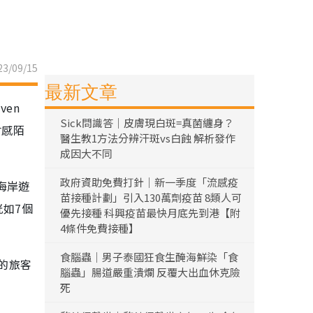
3/09/15
最新文章
en
Sick問識答｜皮膚現白斑=真菌纏身？
會感陌
醫生教1方法分辨汗斑vs白蝕 解析發作
成因大不同
政府資助免費打針｜新一季度「流感疫
海岸遊
苗接種計劃」引入130萬劑疫苗 8類人可
恍如7個
優先接種 科興疫苗最快月底先到港【附
4條件免費接種】
食腦蟲｜男子泰國狂食生醃海鮮染「食
的旅客
腦蟲」腸道嚴重潰爛 反覆大出血休克險
死