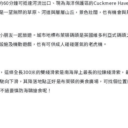
，約60分鐘可抵達河流出口、現為海洋保護區的Cuckmere Hav
是一望無際的草原、河道與層層山丘，景色壯闊，也有機會與
小朋友一起旅遊。城市地標布萊頓碼頭是英國維多利亞式碼頭
設施及機動遊戲，也有可供成人碰碰運氣的老虎機。
ip），這條全長300米的雙綫滑索是南海岸上最長的拉鍊綫滑索，
飛馳向下滑，其降落地點正好是布萊頓的美食廣場，可找個位置
，不過要慎防海鷗搶食呢！