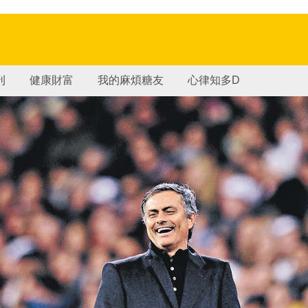
刊
健康財富
我的麻煩糖友
心律知多D