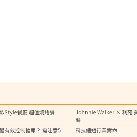
歐Style餐廳 超值燒烤餐
Johnnie Walker × 利
餅
醋有效控制糖尿？ 需注意5
科技縮短行業壽命