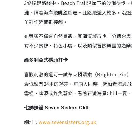
3條遠足路綫中，Beach Trail沿崖下的沙灘徒步
灘，隔着海岸綫眺望斷崖。此路綫遊人較多，沿途
羊群作近距離接觸。
布萊頓不僅有自然景觀，其海濱城市也十分適合與
有不少食肆、特色小店，以及類似冒險樂園的遊樂
維多利亞式碼頭打卡
喜歡刺激的還可一試布萊頓滑索（Brighton Z
最低點有24米的落差，可兩人同時一起沿着海邊
雪榚、啤酒或炸魚薯條，看着石灘海景Chill一夏
七姊妹崖 Seven Sisters Cliff
網址︰
www.sevensisters.org.uk