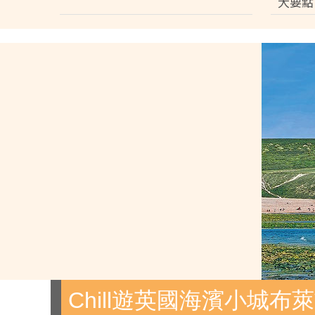
大要點
Chill遊英國海濱小城布