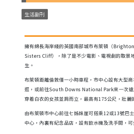
生活副刊
擁有綿長海岸綫的英國南部城市布萊頓（Bright
Sisters Cliff），除了是不少電影、電視劇的取
生。
布萊頓距離倫敦僅一小時車程，市中心設有大型商
逛，或前往South Downs National P
穿着白衣的女孩並肩而立，最高有175公尺，壯
由布萊頓市中心前往七姊妹崖可搭乘12或13號巴
中心，內裏有紀念品店，設有飲水機及洗手間，可