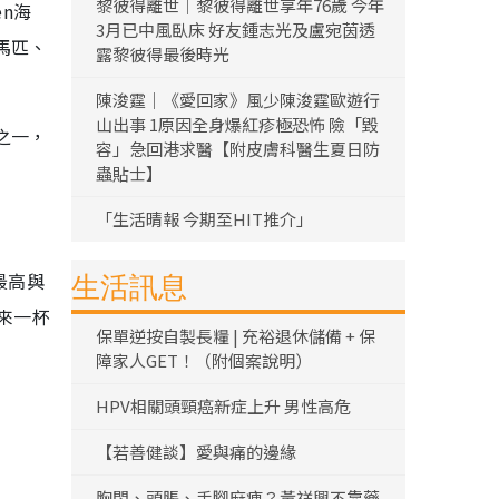
黎彼得離世｜黎彼得離世享年76歲 今年
en海
3月已中風臥床 好友鍾志光及盧宛茵透
馬匹、
露黎彼得最後時光
陳浚霆｜《愛回家》風少陳浚霆歐遊行
山出事 1原因全身爆紅疹極恐怖 險「毀
之一，
容」急回港求醫【附皮膚科醫生夏日防
蟲貼士】
「生活晴報 今期至HIT推介」
最高與
生活訊息
來一杯
保單逆按自製長糧 | 充裕退休儲備 + 保
障家人GET！（附個案說明）
HPV相關頭頸癌新症上升 男性高危
【若善健談】愛與痛的邊緣
胸悶、頭脹、手腳麻痺？黃祥興不靠藥