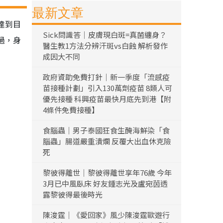
最新文章
達到目
Sick問識答｜皮膚現白斑=真菌纏身？
過，身
醫生教1方法分辨汗斑vs白蝕 解析發作
成因大不同
政府資助免費打針｜新一季度「流感疫
苗接種計劃」引入130萬劑疫苗 8類人可
優先接種 科興疫苗最快月底先到港【附
4條件免費接種】
食腦蟲｜男子泰國狂食生醃海鮮染「食
腦蟲」腸道嚴重潰爛 反覆大出血休克險
死
黎彼得離世｜黎彼得離世享年76歲 今年
3月已中風臥床 好友鍾志光及盧宛茵透
露黎彼得最後時光
陳浚霆｜《愛回家》風少陳浚霆歐遊行