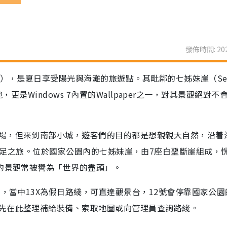
發佈時間: 202
on），是夏日享受陽光與海灘的旅遊點。其毗鄰的七姊妹崖（Sev
景地，更是Windows 7內置的Wallpaper之一，對其景觀絕對不
場，但來到南部小城，遊客們的目的都是想親親大自然，沿着
ark來一次遠足之旅。位於國家公園內的七姊妹崖，由7座白堊斷崖組成，
麗的景觀常被譽為「世界的盡頭」。
士，當中13X為假日路綫，可直達觀景台，12號會停靠國家公園
先在此整理補給裝備、索取地圖或向管理員查詢路綫。