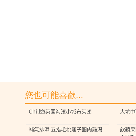
您也可能喜歡...
Chill遊英國海濱小城布萊頓
大坑中
補氣排濕 五指毛桃蓮子圓肉雞湯
飲蘋果