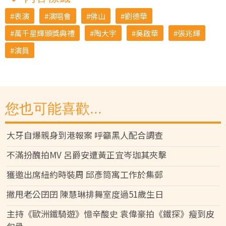
表演
演唱會
佛山
劉德華
萬千星輝頒獎典禮
陶大宇
吳啟華
張兆輝
演員
您也可能喜歡...
大牙自爆親身到港報案 呼籲黑人配合調查
不滿扮醜拍MV 呂爵安遭黃正宜岑珈其夾擊
獲邀出席紐約時裝周 邱彥筒寓工作於集郵
撇甩老公囝囝 陳慧琳排舞室度過51歲生日
主持《歐洲鐵騎遊》憶辛酸史 袁偉豪拍《鐵探》瘦到皮