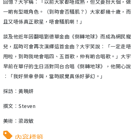
回憶？大宇稱︰「以前大家都唔成熟，但又要扮大個，做
一啲有型嘅角色。（到時會否騷肌？）大家都幾十歲，而
且又唔係真正歌星，唔會騷肌喇！」
談及他近年因翻唱劉德華金曲《倒轉地球》而成為網民寵
兒，屆時可會再次演繹這首金曲？大宇笑說︰「一定走唔
甩啦，到時我哋會唱四、五首歌，仲有啲合唱歌。」大宇
早前在華仔的生日派對同台合唱《倒轉地球》，他開心說
︰「我好榮幸參與，當時感覺真係好夢幻。」
採訪︰黃曉妍
撰文︰Steven
美術︰梁政敏
內容標籤