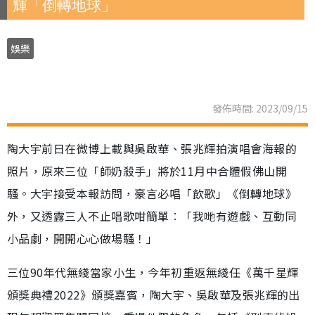
輝「倒轉地球」
娛樂
發佈時間: 2023/09/15
陶大宇前日在微博上載與吳啟華、張兆輝拍演唱會海報的
照片，原來三位「師奶殺手」將於11月中合體假佛山開
騷。大宇接受本報訪問，豪言必唱「飲歌」《倒轉地球》
外，又透露三人不止唱歌咁簡單︰「我哋有遊戲、互動同
小品劇，開開心心做場騷！」
三位90年代無綫當家小生，今年初重返無綫任《萬千星輝
頒獎典禮2022》頒獎嘉賓，陶大宇、吳啟華及張兆輝的出