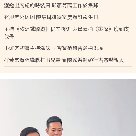
獲邀出席紐約時裝周 邱彥筒寓工作於集郵
撇甩老公囝囝 陳慧琳排舞室度過51歲生日
主持《歐洲鐵騎遊》憶辛酸史 袁偉豪拍《鐵探》瘦到皮
包骨
小鮮肉初嘗主持滋味 王智騫范麒智願拍BL劇
孖黃宗澤張繼聰打出兄弟情 陳家樂剃頭行古惑嚇親人