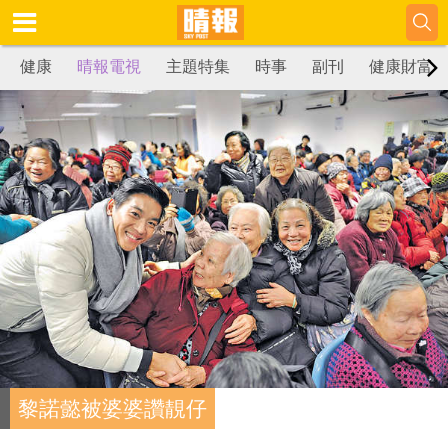
健康
晴報電視
主題特集
時事
副刊
健康財富
黎諾懿被婆婆讚靚仔