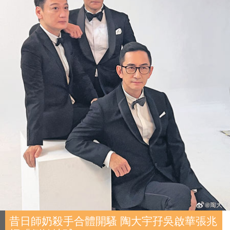
昔日師奶殺手合體開騷 陶大宇孖吳啟華張兆