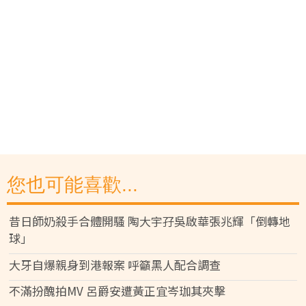
您也可能喜歡...
昔日師奶殺手合體開騷 陶大宇孖吳啟華張兆輝「倒轉地
球」
大牙自爆親身到港報案 呼籲黑人配合調查
不滿扮醜拍MV 呂爵安遭黃正宜岑珈其夾擊