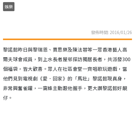
娛樂
發佈時間: 2016/01/26
黎諾懿昨日與黎瑞恩、賈思樂及陳法蓉等一眾香港藝人高
爾夫球會成員，到上水長者屋邨探訪獨居長者，共派發300
個福袋，皆大歡喜。眾人在社區會堂一齊唱歌玩遊戲，當
他們見到電視劇《愛．回家》的「馬壯」黎諾懿現真身，
非常興奮雀躍，一窩蜂主動跟他握手，更大讚黎諾懿好靚
仔。