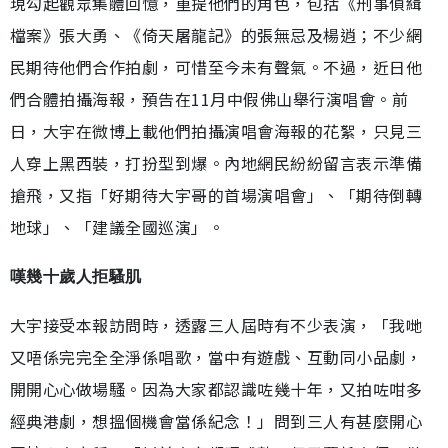
現勾起觀眾集體回憶，重提他們的角色，包括《刑事偵緝
檔案》張大勇、《倚天屠龍記》的張無忌及楊逍；不少網
民期待他們合作拍劇，可惜至今未有聲氣。不過，近日他
們合體拍攝海報，預告在11月中假佛山舉行演唱會。前
日，大宇在微博上載他們拍攝演唱會海報的花絮，只見三
人穿上黑西裝，打扮型到爆。內地網民紛紛留言表示準備
搶飛，又指「好期待大宇哥的首場演唱會」、「期待倒轉
地球」、「建議全國巡演」。
嘆幾十歲人拒騷肌
大宇接受本報訪問時，透露三人屆時有不少表演，「我哋
又唔係完完全全淨係唱歌，當中有遊戲、互動同小品劇，
開開心心做場騷。因為大家都認識咗幾十年，又拍咗咁多
經典港劇，想搵個機會當係紀念！」問到三人有甚麼開心