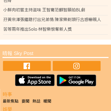
包骨
小鮮肉初嘗主持滋味 王智騫范麒智願拍BL劇
孖黃宗澤張繼聰打出兄弟情 陳家樂剃頭行古惑嚇親人
苦等兩年推出Solo 林智樂恨奪新人獎
晴報 Sky Post
時事
最新焦點
要聞
熱話
暖聞
娛樂