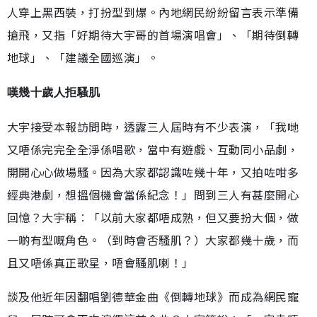
人穿上黑西裝，打扮型到爆。內地網民紛紛留言表示準備
搶飛，又指「好期待大宇哥的首場演唱會」、「期待倒轉
地球」、「建議全國巡演」。
嘆幾十歲人拒騷肌
大宇接受本報訪問時，透露三人屆時有不少表演，「我哋
又唔係完完全全淨係唱歌，當中有遊戲、互動同小品劇，
開開心心做場騷。因為大家都認識咗幾十年，又拍咗咁多
經典港劇，想搵個機會當係紀念！」問到三人有甚麼開心
回憶？大宇稱︰「以前大家都唔成熟，但又要扮大個，做
一啲有型嘅角色。（到時會否騷肌？）大家都幾十歲，而
且又唔係真正歌星，唔會騷肌喇！」
談及他近年因翻唱劉德華金曲《倒轉地球》而成為網民寵