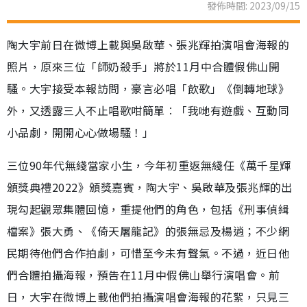
發佈時間: 2023/09/15
陶大宇前日在微博上載與吳啟華、張兆輝拍演唱會海報的
照片，原來三位「師奶殺手」將於11月中合體假佛山開
騷。大宇接受本報訪問，豪言必唱「飲歌」《倒轉地球》
外，又透露三人不止唱歌咁簡單︰「我哋有遊戲、互動同
小品劇，開開心心做場騷！」
三位90年代無綫當家小生，今年初重返無綫任《萬千星輝
頒獎典禮2022》頒獎嘉賓，陶大宇、吳啟華及張兆輝的出
現勾起觀眾集體回憶，重提他們的角色，包括《刑事偵緝
檔案》張大勇、《倚天屠龍記》的張無忌及楊逍；不少網
民期待他們合作拍劇，可惜至今未有聲氣。不過，近日他
們合體拍攝海報，預告在11月中假佛山舉行演唱會。前
日，大宇在微博上載他們拍攝演唱會海報的花絮，只見三