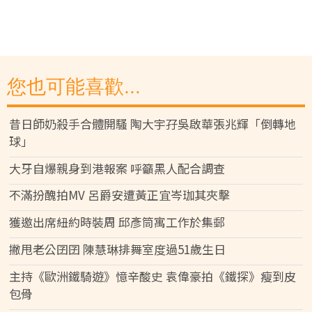
您也可能喜歡...
昔日師奶殺手合體開騷 陶大宇孖吳啟華張兆輝「倒轉地
球」
大牙自爆親身到港報案 呼籲黑人配合調查
不滿扮醜拍MV 呂爵安遭黃正宜岑珈其夾擊
獲邀出席紐約時裝周 邱彥筒寓工作於集郵
撇甩老公囝囝 陳慧琳排舞室度過51歲生日
主持《歐洲鐵騎遊》憶辛酸史 袁偉豪拍《鐵探》瘦到皮
包骨