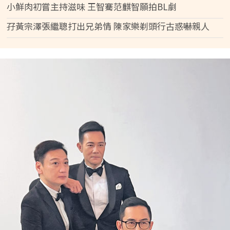
小鮮肉初嘗主持滋味 王智騫范麒智願拍BL劇
孖黃宗澤張繼聰打出兄弟情 陳家樂剃頭行古惑嚇親人