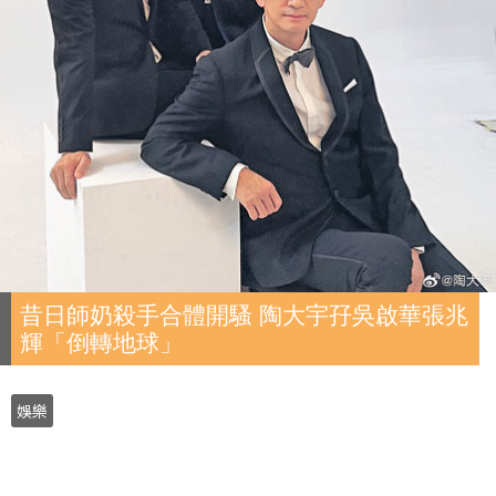
昔日師奶殺手合體開騷 陶大宇孖吳啟華張兆
輝「倒轉地球」
娛樂