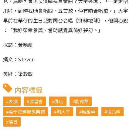
兒，屆時可會再次演繹這首金曲？大宇笑說︰「一定走唔
甩啦，到時我哋會唱四、五首歌，仲有啲合唱歌。」大宇
早前在華仔的生日派對同台合唱《倒轉地球》，他開心說
︰「我好榮幸參與，當時感覺真係好夢幻。」
採訪︰黃曉妍
撰文︰Steven
美術︰梁政敏
內容標籤
表演
演唱會
佛山
劉德華
萬千星輝頒獎典禮
陶大宇
吳啟華
張兆輝
演員