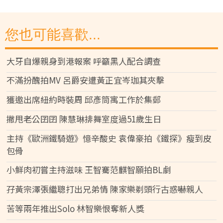
您也可能喜歡...
大牙自爆親身到港報案 呼籲黑人配合調查
不滿扮醜拍MV 呂爵安遭黃正宜岑珈其夾擊
獲邀出席紐約時裝周 邱彥筒寓工作於集郵
撇甩老公囝囝 陳慧琳排舞室度過51歲生日
主持《歐洲鐵騎遊》憶辛酸史 袁偉豪拍《鐵探》瘦到皮
包骨
小鮮肉初嘗主持滋味 王智騫范麒智願拍BL劇
孖黃宗澤張繼聰打出兄弟情 陳家樂剃頭行古惑嚇親人
苦等兩年推出Solo 林智樂恨奪新人獎