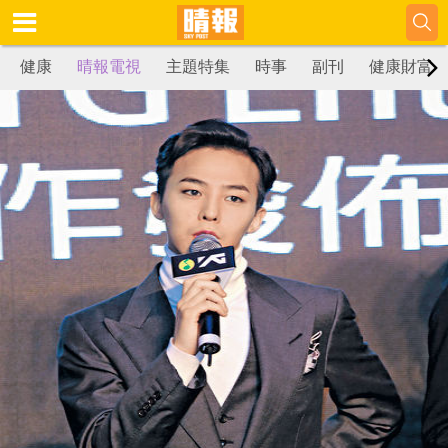
健康
晴報電視
主題特集
時事
副刊
健康財富