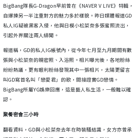
BigBang隊長G-Dragon早前曾在《NAVER V LIVE》特輯，
自爆揀另一半注重對方的魅力多於樣貌。昨日媒體報道GD
私人IG疑被黑客入侵，他與日模小松菜奈多張蜜照流出，
引起外界關注兩人緋聞。
報道稱，GD的私人IG帳號內，從今年七月至九月期間有數
張與小松菜奈的親密照、入浴照。相片曝光後，各地粉絲
紛紛熱議，更有眼利粉絲發現其中一張相片，太陽更留言
叫GD寫首名叫「戀愛君」的歌，間接證實GD戀情。
BigBang所屬YG娛樂回應，這是藝人私生活，一般難以確
認。
聚餐密會三小時
翻看資料，GD與小松菜奈去年在時裝騷結識，女方亦曾承