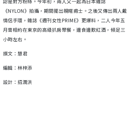
認是對方粉絲。今年初，兩人又一起為日本雜誌
《NYLON》拍攝，期間擺出親暱甫士。之後又傳出兩人戴
情侶手環，雜誌《週刊女性PRIME》更爆料，二人今年五
月曾相約在東京的高級扒房聚餐，邊食邊歎紅酒，傾足三
小時左右。
撰文：慧君
編輯：林梓添
設計：招潤洪