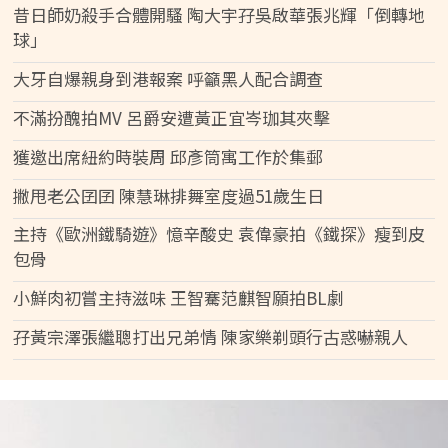
昔日師奶殺手合體開騷 陶大宇孖吳啟華張兆輝「倒轉地
球」
大牙自爆親身到港報案 呼籲黑人配合調查
不滿扮醜拍MV 呂爵安遭黃正宜岑珈其夾擊
獲邀出席紐約時裝周 邱彥筒寓工作於集郵
撇甩老公囝囝 陳慧琳排舞室度過51歲生日
主持《歐洲鐵騎遊》憶辛酸史 袁偉豪拍《鐵探》瘦到皮
包骨
小鮮肉初嘗主持滋味 王智騫范麒智願拍BL劇
孖黃宗澤張繼聰打出兄弟情 陳家樂剃頭行古惑嚇親人