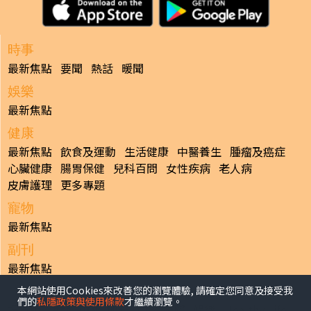
時事
最新焦點
要聞
熱話
暖聞
娛樂
最新焦點
健康
最新焦點
飲食及運動
生活健康
中醫養生
腫瘤及癌症
心臟健康
腸胃保健
兒科百問
女性疾病
老人病
皮膚護理
更多專題
寵物
最新焦點
副刊
最新焦點
本網站使用Cookies來改善您的瀏覽體驗, 請確定您同意及接受我
日報
們的
私隱政策與使用條款
才繼續瀏覽。
揭頁版
港聞
財經/地產
中國/國際
娛樂
Healthy Life