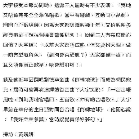
大宇接受本報訪問時，透露三人屆時有不少表演，「我哋
又唔係完完全全淨係唱歌，當中有遊戲、互動同小品劇，
開開心心做場騷。因為大家都認識咗幾十年，又拍咗咁多
經典港劇，想搵個機會當係紀念！」問到三人有甚麼開心
回憶？大宇稱︰「以前大家都唔成熟，但又要扮大個，做
一啲有型嘅角色。（到時會否騷肌？）大家都幾十歲，而
且又唔係真正歌星，唔會騷肌喇！」
談及他近年因翻唱劉德華金曲《倒轉地球》而成為網民寵
兒，屆時可會再次演繹這首金曲？大宇笑說︰「一定走唔
甩啦，到時我哋會唱四、五首歌，仲有啲合唱歌。」大宇
早前在華仔的生日派對同台合唱《倒轉地球》，他開心說
︰「我好榮幸參與，當時感覺真係好夢幻。」
採訪︰黃曉妍