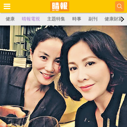
健康
晴報電視
主題特集
時事
副刊
健康財富