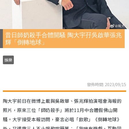
昔日師奶殺手合體開騷 陶大宇孖吳啟華張兆
輝「倒轉地球」
娛樂
發佈時間: 2023/09/15
陶大宇前日在微博上載與吳啟華、張兆輝拍演唱會海報的
照片，原來三位「師奶殺手」將於11月中合體假佛山開
騷。大宇接受本報訪問，豪言必唱「飲歌」《倒轉地球》
外，又透露三人不止唱歌咁簡單︰「我哋有遊戲、互動同