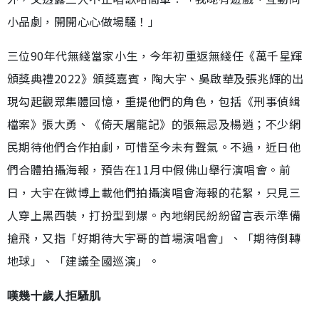
小品劇，開開心心做場騷！」
三位90年代無綫當家小生，今年初重返無綫任《萬千星輝
頒獎典禮2022》頒獎嘉賓，陶大宇、吳啟華及張兆輝的出
現勾起觀眾集體回憶，重提他們的角色，包括《刑事偵緝
檔案》張大勇、《倚天屠龍記》的張無忌及楊逍；不少網
民期待他們合作拍劇，可惜至今未有聲氣。不過，近日他
們合體拍攝海報，預告在11月中假佛山舉行演唱會。前
日，大宇在微博上載他們拍攝演唱會海報的花絮，只見三
人穿上黑西裝，打扮型到爆。內地網民紛紛留言表示準備
搶飛，又指「好期待大宇哥的首場演唱會」、「期待倒轉
地球」、「建議全國巡演」。
嘆幾十歲人拒騷肌