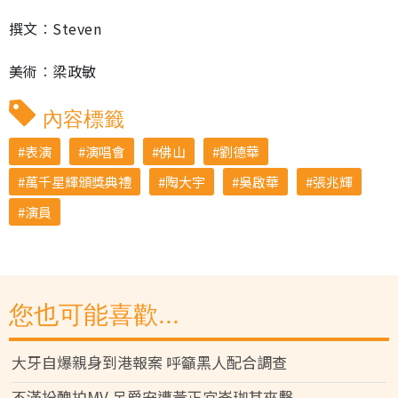
撰文︰Steven
美術︰梁政敏
內容標籤
表演
演唱會
佛山
劉德華
萬千星輝頒獎典禮
陶大宇
吳啟華
張兆輝
演員
您也可能喜歡...
大牙自爆親身到港報案 呼籲黑人配合調查
不滿扮醜拍MV 呂爵安遭黃正宜岑珈其夾擊