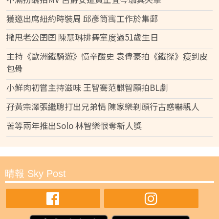
獲邀出席紐約時裝周 邱彥筒寓工作於集郵
撇甩老公囝囝 陳慧琳排舞室度過51歲生日
主持《歐洲鐵騎遊》憶辛酸史 袁偉豪拍《鐵探》瘦到皮
包骨
小鮮肉初嘗主持滋味 王智騫范麒智願拍BL劇
孖黃宗澤張繼聰打出兄弟情 陳家樂剃頭行古惑嚇親人
苦等兩年推出Solo 林智樂恨奪新人獎
晴報 Sky Post