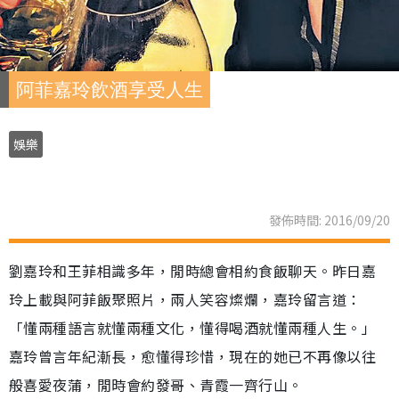
阿菲嘉玲飲酒享受人生
娛樂
發佈時間: 2016/09/20
劉嘉玲和王菲相識多年，閒時總會相約食飯聊天。昨日嘉
玲上載與阿菲飯聚照片，兩人笑容燦爛，嘉玲留言道：
「懂兩種語言就懂兩種文化，懂得喝酒就懂兩種人生。」
嘉玲曾言年紀漸長，愈懂得珍惜，現在的她已不再像以往
般喜愛夜蒲，閒時會約發哥、青霞一齊行山。