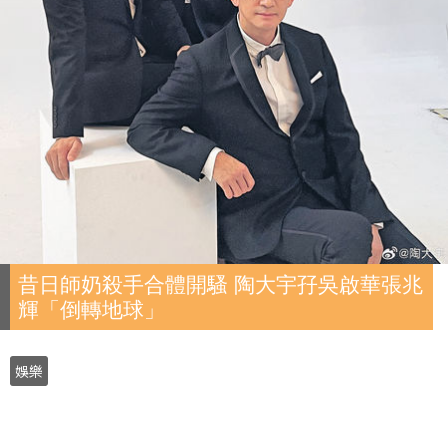
昔日師奶殺手合體開騷 陶大宇孖吳啟華張兆
輝「倒轉地球」
娛樂