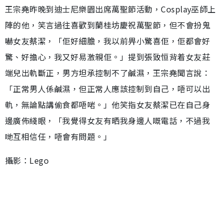
王宗堯昨晚到迪士尼樂園出席萬聖節活動，Cosplay巫師上
陣的他，笑言過往喜歡到蘭桂坊慶祝萬聖節，但不會扮鬼
嚇女友蔡潔，「佢好細膽，我以前畀小驚喜佢，佢都會好
驚、好擔心，我又好易激親佢。」提到張致恒背着女友莊
端兒出軌斷正，男方坦承控制不了鹹濕，王宗堯聞言說：
「正常男人係鹹濕，但正常人應該控制到自己，唔可以出
軌，無論點講偷食都唔啱。」他笑指女友蔡潔已在自己身
邊廣佈綫眼，「我覺得女友有晒我身邊人嘅電話，不過我
哋互相信任，唔會有問題。」
攝影：Lego