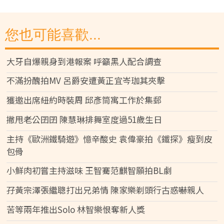
您也可能喜歡...
大牙自爆親身到港報案 呼籲黑人配合調查
不滿扮醜拍MV 呂爵安遭黃正宜岑珈其夾擊
獲邀出席紐約時裝周 邱彥筒寓工作於集郵
撇甩老公囝囝 陳慧琳排舞室度過51歲生日
主持《歐洲鐵騎遊》憶辛酸史 袁偉豪拍《鐵探》瘦到皮
包骨
小鮮肉初嘗主持滋味 王智騫范麒智願拍BL劇
孖黃宗澤張繼聰打出兄弟情 陳家樂剃頭行古惑嚇親人
苦等兩年推出Solo 林智樂恨奪新人獎