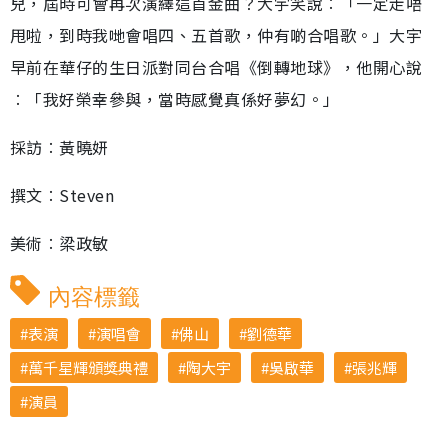
兒，屆時可會再次演繹這首金曲？大宇笑說︰「一定走唔
甩啦，到時我哋會唱四、五首歌，仲有啲合唱歌。」大宇
早前在華仔的生日派對同台合唱《倒轉地球》，他開心說
︰「我好榮幸參與，當時感覺真係好夢幻。」
採訪︰黃曉妍
撰文︰Steven
美術︰梁政敏
內容標籤
表演
演唱會
佛山
劉德華
萬千星輝頒獎典禮
陶大宇
吳啟華
張兆輝
演員