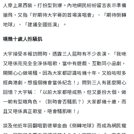
人穿上黑西裝，打扮型到爆。內地網民紛紛留言表示準備
搶飛，又指「好期待大宇哥的首場演唱會」、「期待倒轉
地球」、「建議全國巡演」。
嘆幾十歲人拒騷肌
大宇接受本報訪問時，透露三人屆時有不少表演，「我哋
又唔係完完全全淨係唱歌，當中有遊戲、互動同小品劇，
開開心心做場騷。因為大家都認識咗幾十年，又拍咗咁多
經典港劇，想搵個機會當係紀念！」問到三人有甚麼開心
回憶？大宇稱︰「以前大家都唔成熟，但又要扮大個，做
一啲有型嘅角色。（到時會否騷肌？）大家都幾十歲，而
且又唔係真正歌星，唔會騷肌喇！」
談及他近年因翻唱劉德華金曲《倒轉地球》而成為網民寵