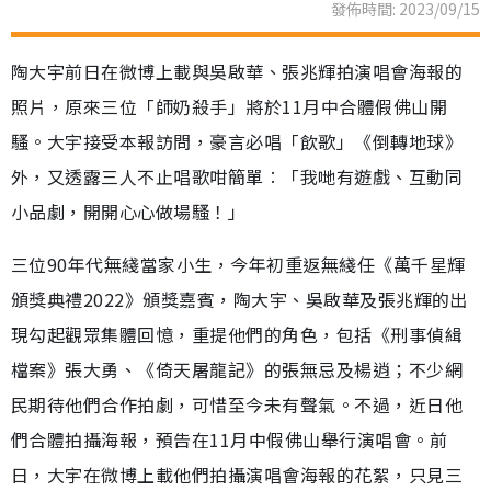
發佈時間: 2023/09/15
陶大宇前日在微博上載與吳啟華、張兆輝拍演唱會海報的
照片，原來三位「師奶殺手」將於11月中合體假佛山開
騷。大宇接受本報訪問，豪言必唱「飲歌」《倒轉地球》
外，又透露三人不止唱歌咁簡單︰「我哋有遊戲、互動同
小品劇，開開心心做場騷！」
三位90年代無綫當家小生，今年初重返無綫任《萬千星輝
頒獎典禮2022》頒獎嘉賓，陶大宇、吳啟華及張兆輝的出
現勾起觀眾集體回憶，重提他們的角色，包括《刑事偵緝
檔案》張大勇、《倚天屠龍記》的張無忌及楊逍；不少網
民期待他們合作拍劇，可惜至今未有聲氣。不過，近日他
們合體拍攝海報，預告在11月中假佛山舉行演唱會。前
日，大宇在微博上載他們拍攝演唱會海報的花絮，只見三