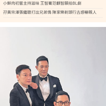
小鮮肉初嘗主持滋味 王智騫范麒智願拍BL劇
孖黃宗澤張繼聰打出兄弟情 陳家樂剃頭行古惑嚇親人