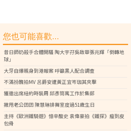
您也可能喜歡...
昔日師奶殺手合體開騷 陶大宇孖吳啟華張兆輝「倒轉地
球」
大牙自爆親身到港報案 呼籲黑人配合調查
不滿扮醜拍MV 呂爵安遭黃正宜岑珈其夾擊
獲邀出席紐約時裝周 邱彥筒寓工作於集郵
撇甩老公囝囝 陳慧琳排舞室度過51歲生日
主持《歐洲鐵騎遊》憶辛酸史 袁偉豪拍《鐵探》瘦到皮
包骨