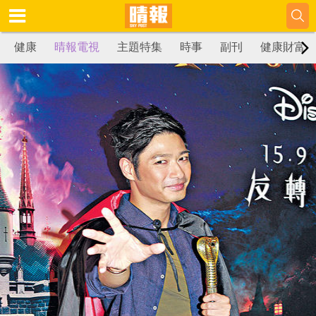
健康
晴報電視
主題特集
時事
副刊
健康財富