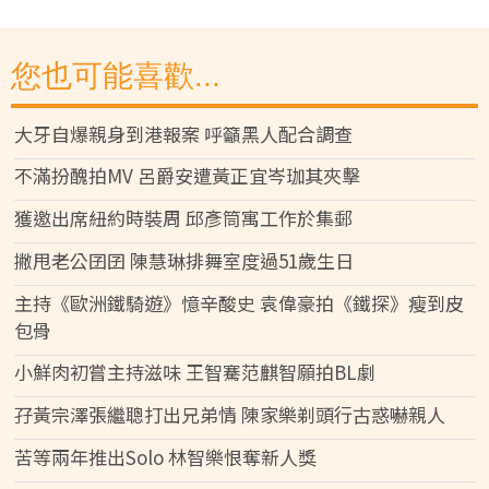
您也可能喜歡...
大牙自爆親身到港報案 呼籲黑人配合調查
不滿扮醜拍MV 呂爵安遭黃正宜岑珈其夾擊
獲邀出席紐約時裝周 邱彥筒寓工作於集郵
撇甩老公囝囝 陳慧琳排舞室度過51歲生日
主持《歐洲鐵騎遊》憶辛酸史 袁偉豪拍《鐵探》瘦到皮
包骨
小鮮肉初嘗主持滋味 王智騫范麒智願拍BL劇
孖黃宗澤張繼聰打出兄弟情 陳家樂剃頭行古惑嚇親人
苦等兩年推出Solo 林智樂恨奪新人獎