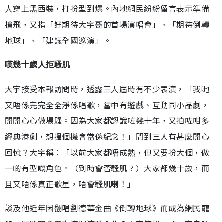
人穿上黑西裝，打扮型到爆。內地網民紛紛留言表示準備
搶飛，又指「好期待大宇哥的首場演唱會」、「期待倒轉
地球」、「建議全國巡演」。
嘆幾十歲人拒騷肌
大宇接受本報訪問時，透露三人屆時有不少表演，「我哋
又唔係完完全全淨係唱歌，當中有遊戲、互動同小品劇，
開開心心做場騷。因為大家都認識咗幾十年，又拍咗咁多
經典港劇，想搵個機會當係紀念！」問到三人有甚麼開心
回憶？大宇稱︰「以前大家都唔成熟，但又要扮大個，做
一啲有型嘅角色。（到時會否騷肌？）大家都幾十歲，而
且又唔係真正歌星，唔會騷肌喇！」
談及他近年因翻唱劉德華金曲《倒轉地球》而成為網民寵