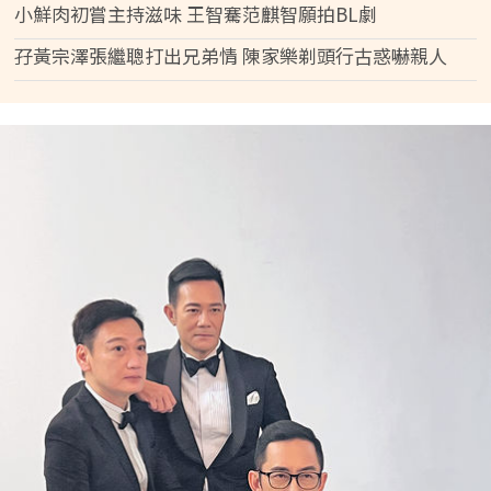
小鮮肉初嘗主持滋味 王智騫范麒智願拍BL劇
孖黃宗澤張繼聰打出兄弟情 陳家樂剃頭行古惑嚇親人