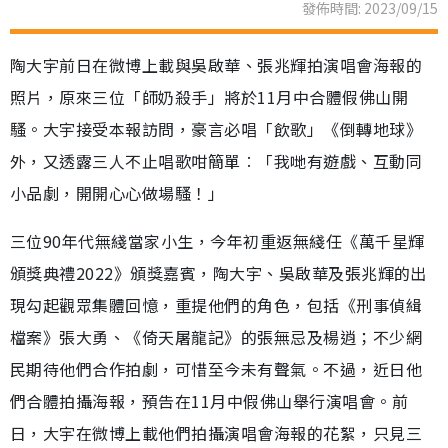
發佈時間: 2023/09/15
陶大宇前日在微博上載與吳啟華、張兆輝拍演唱會海報的
照片，原來三位「師奶殺手」將於11月中合體假佛山開
騷。大宇接受本報訪問，豪言必唱「飲歌」《倒轉地球》
外，又透露三人不止唱歌咁簡單︰「我哋有遊戲、互動同
小品劇，開開心心做場騷！」
三位90年代無綫當家小生，今年初重返無綫任《萬千星輝
頒獎典禮2022》頒獎嘉賓，陶大宇、吳啟華及張兆輝的出
現勾起觀眾集體回憶，重提他們的角色，包括《刑事偵緝
檔案》張大勇、《倚天屠龍記》的張無忌及楊逍；不少網
民期待他們合作拍劇，可惜至今未有聲氣。不過，近日他
們合體拍攝海報，預告在11月中假佛山舉行演唱會。前
日，大宇在微博上載他們拍攝演唱會海報的花絮，只見三