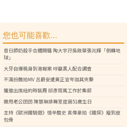
您也可能喜歡...
昔日師奶殺手合體開騷 陶大宇孖吳啟華張兆輝「倒轉地
球」
大牙自爆親身到港報案 呼籲黑人配合調查
不滿扮醜拍MV 呂爵安遭黃正宜岑珈其夾擊
獲邀出席紐約時裝周 邱彥筒寓工作於集郵
撇甩老公囝囝 陳慧琳排舞室度過51歲生日
主持《歐洲鐵騎遊》憶辛酸史 袁偉豪拍《鐵探》瘦到皮
包骨