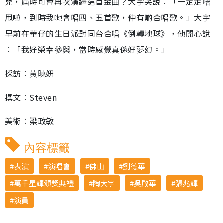
兒，屆時可會再次演繹這首金曲？大宇笑說︰「一定走唔
甩啦，到時我哋會唱四、五首歌，仲有啲合唱歌。」大宇
早前在華仔的生日派對同台合唱《倒轉地球》，他開心說
︰「我好榮幸參與，當時感覺真係好夢幻。」
採訪︰黃曉妍
撰文︰Steven
美術︰梁政敏
內容標籤
表演
演唱會
佛山
劉德華
萬千星輝頒獎典禮
陶大宇
吳啟華
張兆輝
演員