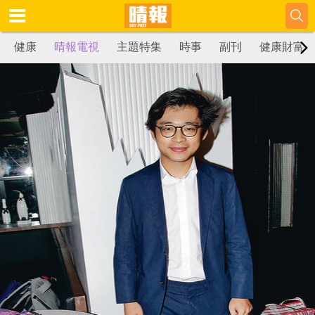
健康
晴報電視
主題特集
時事
副刊
健康財富