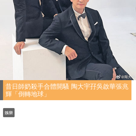
昔日師奶殺手合體開騷 陶大宇孖吳啟華張兆
輝「倒轉地球」
娛樂