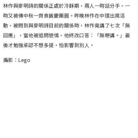
林作與麥明詩的關係正處於冷靜期，兩人一時話分手，一
時又被傳中秋一齊食飯慶團圓。昨晚林作在中環出席活
動，被問到與麥明詩目前的關係時，林作竟講了七次「無
回應」，當他被追問戀情，他終改口答：「無嘢講。」最
後才勉強承認不想多提，怕影響到別人。
攝影：Lego