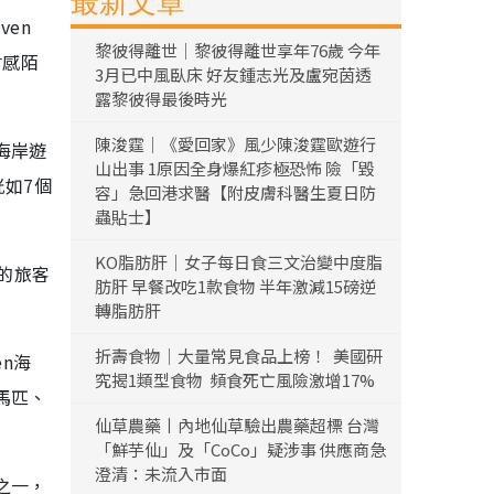
最新文章
en
黎彼得離世｜黎彼得離世享年76歲 今年
會感陌
3月已中風臥床 好友鍾志光及盧宛茵透
露黎彼得最後時光
陳浚霆｜《愛回家》風少陳浚霆歐遊行
海岸遊
山出事 1原因全身爆紅疹極恐怖 險「毀
恍如7個
容」急回港求醫【附皮膚科醫生夏日防
蟲貼士】
KO脂肪肝｜女子每日食三文治變中度脂
的旅客
肪肝 早餐改吃1款食物 半年激減15磅逆
轉脂肪肝
折壽食物｜大量常見食品上榜！ 美國研
en海
究揭1類型食物 頻食死亡風險激增17%
馬匹、
仙草農藥丨內地仙草驗出農藥超標 台灣
「鮮芋仙」及「CoCo」疑涉事 供應商急
澄清：未流入市面
之一，