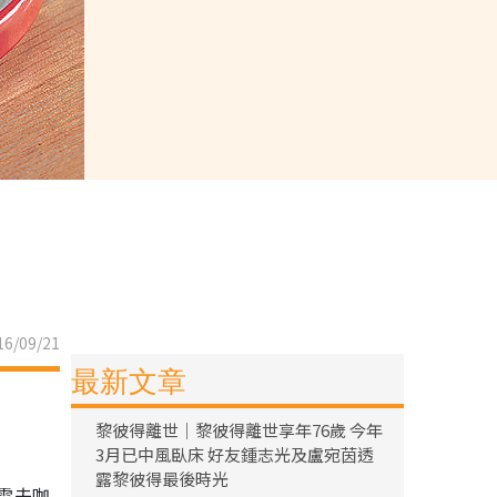
6/09/21
最新文章
黎彼得離世｜黎彼得離世享年76歲 今年
3月已中風臥床 好友鍾志光及盧宛茵透
露黎彼得最後時光
加雪夫咖