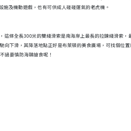
設施及機動遊戲，也有可供成人碰碰運氣的老虎機。
ip），這條全長300米的雙綫滑索是南海岸上最長的拉鍊綫滑索，
飛馳向下滑，其降落地點正好是布萊頓的美食廣場，可找個位置
，不過要慎防海鷗搶食呢！