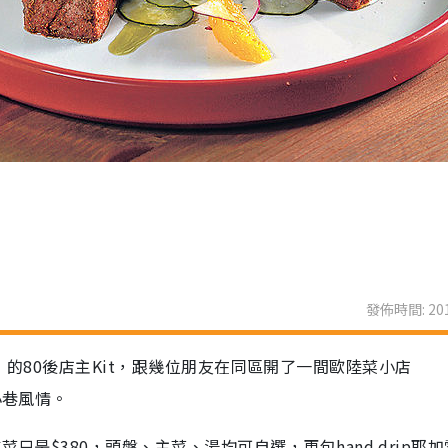
發佈時間: 201
veau」的80後店主Kit，跟幾位朋友在同區開了一間歐陸菜小店
小巷風情。
只是$380，頭盤、主菜、湯均可自選，更包hand drip耶