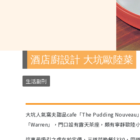
酒店廚設計 大坑歐陸菜
生活副刊
大坑人氣窩夫甜品cafe「The Pudding Nou
「Warren」，門口設有露天茶座，頗有寧靜歐陸
這裏最吸引之處在於定價，三道菜晚餐$330，四道菜