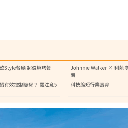
歐Style餐廳 超值燒烤餐
Johnnie Walker × 利
餅
醋有效控制糖尿？ 需注意5
科技縮短行業壽命