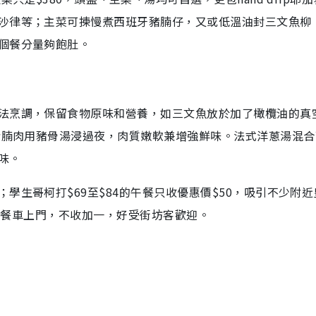
沙律等；主菜可揀慢煮西班牙豬腩仔，又或低溫油封三文魚柳
個餐分量夠飽肚。
法烹調，保留食物原味和營養，如三文魚放於加了橄欖油的真
；豬腩肉用豬骨湯浸過夜，肉質嫩軟兼增強鮮味。法式洋蔥湯混
味。
學生哥柯打$69至$84的午餐只收優惠價$50，吸引不少附近
應會推餐車上門，不收加一，好受街坊客歡迎。