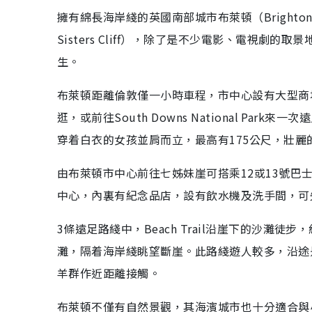
擁有綿長海岸綫的英國南部城市布萊頓（Bright
Sisters Cliff），除了是不少電影、電視劇的取
生。
布萊頓距離倫敦僅一小時車程，市中心設有大型商
逛，或前往South Downs National P
穿着白衣的女孩並肩而立，最高有175公尺，壯
由布萊頓市中心前往七姊妹崖可搭乘12或13號巴
中心，內裏有紀念品店，設有飲水機及洗手間，可
3條遠足路綫中，Beach Trail沿崖下的沙灘徒步
灘，隔着海岸綫眺望斷崖。此路綫遊人較多，沿途
羊群作近距離接觸。
布萊頓不僅有自然景觀，其海濱城市也十分適合與