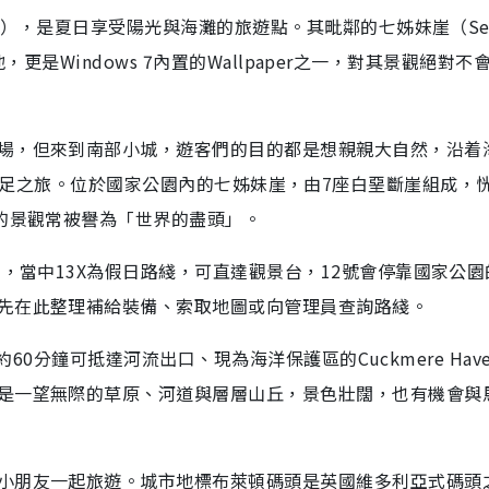
on），是夏日享受陽光與海灘的旅遊點。其毗鄰的七姊妹崖（Sev
景地，更是Windows 7內置的Wallpaper之一，對其景觀絕對不
場，但來到南部小城，遊客們的目的都是想親親大自然，沿着
ark來一次遠足之旅。位於國家公園內的七姊妹崖，由7座白堊斷崖組成，
麗的景觀常被譽為「世界的盡頭」。
士，當中13X為假日路綫，可直達觀景台，12號會停靠國家公園
先在此整理補給裝備、索取地圖或向管理員查詢路綫。
，約60分鐘可抵達河流出口、現為海洋保護區的Cuckmere Hav
是一望無際的草原、河道與層層山丘，景色壯闊，也有機會與
小朋友一起旅遊。城市地標布萊頓碼頭是英國維多利亞式碼頭