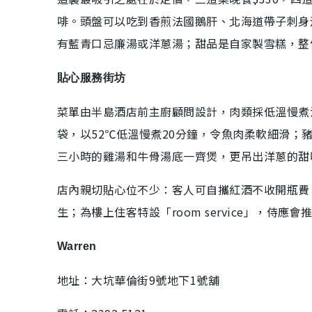
啡。頭盤可以吃到香煎法國鵝肝、北海道帶子刺身
有藍青口忌廉湯或洋蔥湯；甜品是自家製雪糕，整
貼心服務街坊
菜單由半島酒店前主廚顧問設計，肉類採低溫慢煮
袋，以52℃低溫慢煮20分鐘，令魚肉柔軟細滑
三小時的雞湯和牛骨湯底一齊煲，更吊出洋蔥的甜
店內親切貼心位不少：客人可自攜紅酒不收開瓶費；
生；為樓上住客特設「room service」，侍
Warren
地址：大坑華倫街9號地下1號舖