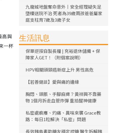
九龍城地盤奪命意外丨安全經理疑失足
墮樓送院不治 死者為39歲兩孩爸爸屬家
庭支柱育7歲及3歲子女
最高與
生活訊息
來一杯
保單逆按自製長糧 | 充裕退休儲備 + 保
障家人GET！（附個案說明）
HPV相關頭頸癌新症上升 男性高危
【若善健談】愛與痛的邊緣
胸悶、頭脹、手腳麻痺？黃祥興不靠藥
物 1個月拆走血管炸彈 重拾醒神健康
私密處痕癢、灼痛、異味來襲 Grace教
路：每日1粒解決「私密」問題
長效胰島素助糖友穩定控糖 醫生拆解胰