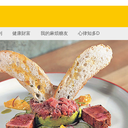
刊
健康財富
我的麻煩糖友
心律知多D