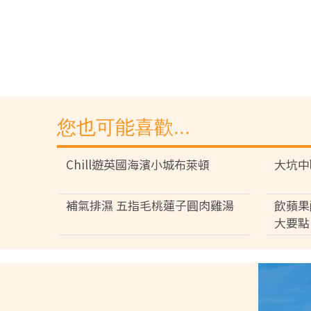
您也可能喜歡...
Chill遊英國海濱小城布萊頓
大坑中
補氣排濕 五指毛桃蓮子圓肉雞湯
飲蘋果
大要點