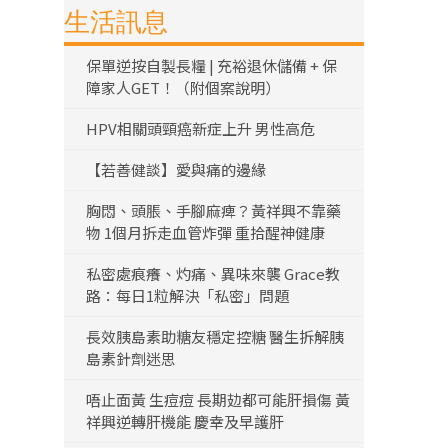
生活訊息
保單逆按自製長糧 | 充裕退休儲備 + 保
障家人GET！（附個案說明）
HPV相關頭頸癌新症上升 男性高危
【若善健談】愛與痛的邊緣
胸悶、頭脹、手腳麻痺？黃祥興不靠藥
物 1個月拆走血管炸彈 重拾醒神健康
私密處痕癢、灼痛、異味來襲 Grace教
路：每日1粒解決「私密」問題
長效胰島素助糖友穩定控糖 醫生拆解胰
島素針劑迷思
唔止面黃 生痘痘 長期攰都可能肝損傷 黃
祥興逆轉肝機能 慶幸及早護肝