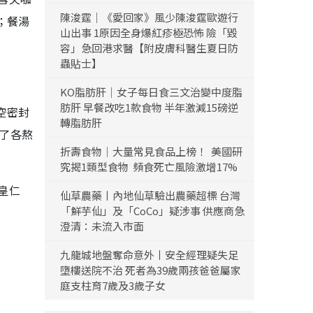
陳浚霆｜《愛回家》風少陳浚霆歐遊行
；餐湯
山出事 1原因全身爆紅疹極恐怖 險「毀
容」急回港求醫【附皮膚科醫生夏日防
蟲貼士】
KO脂肪肝｜女子每日食三文治變中度脂
肪肝 早餐改吃1款食物 半年激減15磅逆
空密封
轉脂肪肝
合了各熬
折壽食物｜大量常見食品上榜！ 美國研
究揭1類型食物 頻食死亡風險激增17%
皇仁
仙草農藥丨內地仙草驗出農藥超標 台灣
「鮮芋仙」及「CoCo」疑涉事 供應商急
澄清：未流入市面
九龍城地盤奪命意外丨安全經理疑失足
墮樓送院不治 死者為39歲兩孩爸爸屬家
庭支柱育7歲及3歲子女