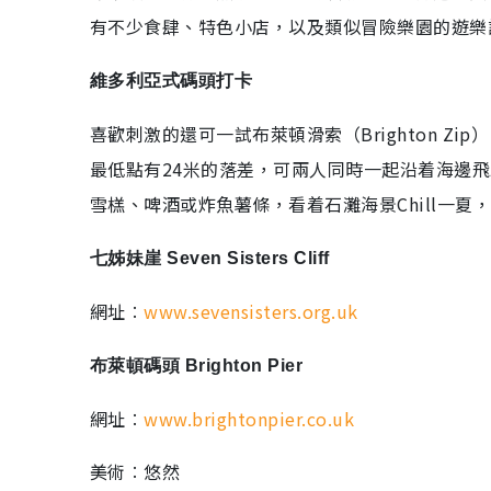
有不少食肆、特色小店，以及類似冒險樂園的遊樂
維多利亞式碼頭打卡
喜歡刺激的還可一試布萊頓滑索（Brighton Z
最低點有24米的落差，可兩人同時一起沿着海邊
雪榚、啤酒或炸魚薯條，看着石灘海景Chill一夏
七姊妹崖 Seven Sisters Cliff
網址︰
www.sevensisters.org.uk
布萊頓碼頭 Brighton Pier
網址︰
www.brightonpier.co.uk
美術︰悠然