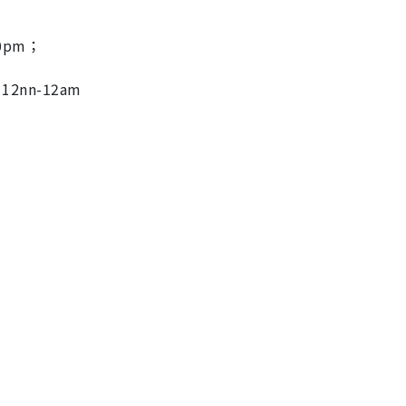
0pm；
12nn-12am