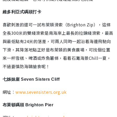
維多利亞式碼頭打卡
喜歡刺激的還可一試布萊頓滑索（Brighton Zip），這條
全長300米的雙綫滑索是南海岸上最長的拉鍊綫滑索，最高
與最低點有24米的落差，可兩人同時一起沿着海邊飛馳向
下滑，其降落地點正好是布萊頓的美食廣場，可找個位置
來一杯雪榚、啤酒或炸魚薯條，看着石灘海景Chill一夏，
不過要慎防海鷗搶食呢！
七姊妹崖 Seven Sisters Cliff
網址︰
www.sevensisters.org.uk
布萊頓碼頭 Brighton Pier