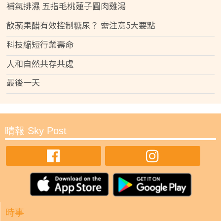
補氣排濕 五指毛桃蓮子圓肉雞湯
飲蘋果醋有效控制糖尿？ 需注意5大要點
科技縮短行業壽命
人和自然共存共處
最後一天
晴報 Sky Post
時事