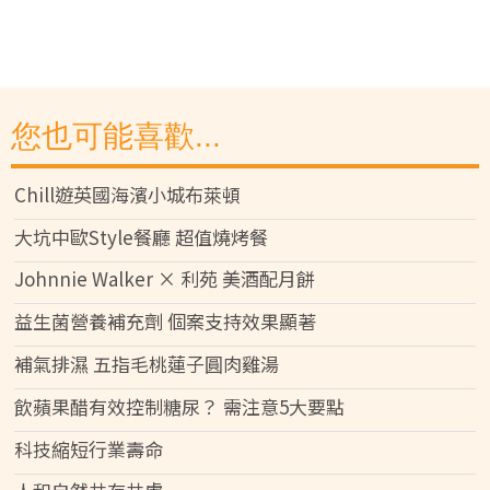
您也可能喜歡...
Chill遊英國海濱小城布萊頓
大坑中歐Style餐廳 超值燒烤餐
Johnnie Walker × 利苑 美酒配月餅
益生菌營養補充劑 個案支持效果顯著
補氣排濕 五指毛桃蓮子圓肉雞湯
飲蘋果醋有效控制糖尿？ 需注意5大要點
科技縮短行業壽命