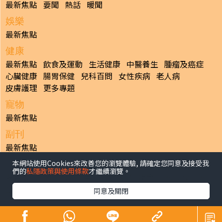
最新焦點
要聞
熱話
暖聞
娛樂
最新焦點
健康
最新焦點
飲食及運動
生活健康
中醫養生
腫瘤及癌症
心臟健康
腸胃保健
兒科百問
女性疾病
老人病
皮膚護理
更多專題
寵物
最新焦點
副刊
最新焦點
本網站使用Cookies來改善您的瀏覽體驗, 請確定您同意及接受我
日報
們的
私隱政策與使用條款
才繼續瀏覽。
揭頁版
港聞
財經/地產
中國/國際
娛樂
Healthy Life
生活副刊
親子/教育
體育
專題/人物
昔日晴報
同意及關閉
香港經濟日報版權所有©2026