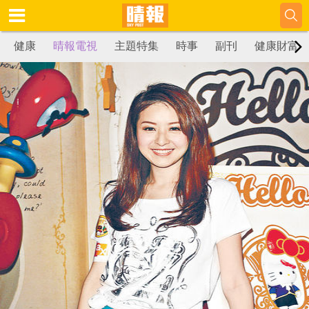
健康
晴報電視
主題特集
時事
副刊
健康財富