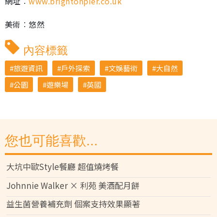
網址︰
www.brightonpier.co.uk
美術︰悠然
內容標籤
旅遊資訊
戶外探索
文娛藝術
大自然
公園
遊樂場
英國
您也可能喜歡...
大坑中歐Style餐廳 超值燒烤餐
Johnnie Walker × 利苑 美酒配月餅
益生菌營養補充劑 個案支持效果顯著