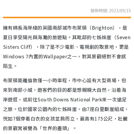
發佈時間: 2023/09/15
擁有綿長海岸綫的英國南部城市布萊頓（Brighton），是
夏日享受陽光與海灘的旅遊點。其毗鄰的七姊妹崖（Seven
Sisters Cliff），除了是不少電影、電視劇的取景地，更是
Windows 7內置的Wallpaper之一，對其景觀絕對不會感
陌生。
布萊頓距離倫敦僅一小時車程，市中心設有大型商場，但
來到南部小城，遊客們的目的都是想親親大自然，沿着海
岸遊逛，或前往South Downs National Park來一次遠足
之旅。位於國家公園內的七姊妹崖，由7座白堊斷崖組成，
恍如7個穿着白衣的女孩並肩而立，最高有175公尺，壯麗
的景觀常被譽為「世界的盡頭」。