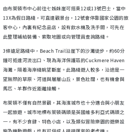
由布萊頓市中心前往七姊妹崖可搭乘12或13號巴士，當中
13X為假日路綫，可直達觀景台，12號會停靠國家公園的旅
客中心，內裏有紀念品店，設有飲水機及洗手間，可先在
此整理補給裝備、索取地圖或向管理員查詢路綫。
3條遠足路綫中，Beach Trail沿崖下的沙灘徒步，約60分
鐘可抵達河流出口、現為海洋保護區的Cuckmere Haven
海灘，隔着海岸綫眺望斷崖。此路綫遊人較多，沿途是一
望無際的草原、河道與層層山丘，景色壯闊，也有機會與
馬匹、羊群作近距離接觸。
布萊頓不僅有自然景觀，其海濱城市也十分適合與小朋友
一起旅遊。城市地標布萊頓碼頭是英國維多利亞式碼頭之
一，有不少食肆、特色小店，以及類似冒險樂園的遊樂設
施及機動遊戲，也有可供成人碰碰運氣的老虎機。