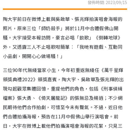
發佈時間: 2023/09/15
陶大宇前日在微博上載與吳啟華、張兆輝拍演唱會海報的
照片，原來三位「師奶殺手」將於11月中合體假佛山開
騷。大宇接受本報訪問，豪言必唱「飲歌」《倒轉地球》
外，又透露三人不止唱歌咁簡單︰「我哋有遊戲、互動同
小品劇，開開心心做場騷！」
三位90年代無綫當家小生，今年初重返無綫任《萬千星輝
頒獎典禮2022》頒獎嘉賓，陶大宇、吳啟華及張兆輝的出
現勾起觀眾集體回憶，重提他們的角色，包括《刑事偵緝
檔案》張大勇、《倚天屠龍記》的張無忌及楊逍；不少網
民期待他們合作拍劇，可惜至今未有聲氣。不過，近日他
們合體拍攝海報，預告在11月中假佛山舉行演唱會。前
日，大宇在微博上載他們拍攝演唱會海報的花絮，只見三