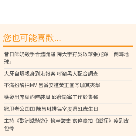
您也可能喜歡...
昔日師奶殺手合體開騷 陶大宇孖吳啟華張兆輝「倒轉地
球」
大牙自爆親身到港報案 呼籲黑人配合調查
不滿扮醜拍MV 呂爵安遭黃正宜岑珈其夾擊
獲邀出席紐約時裝周 邱彥筒寓工作於集郵
撇甩老公囝囝 陳慧琳排舞室度過51歲生日
主持《歐洲鐵騎遊》憶辛酸史 袁偉豪拍《鐵探》瘦到皮
包骨