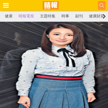
健康
晴報電視
主題特集
時事
副刊
健康財富