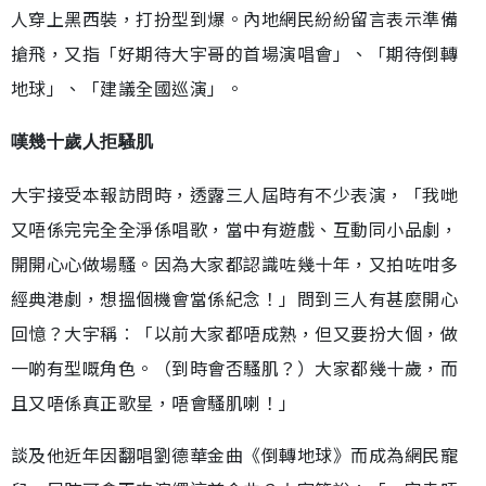
人穿上黑西裝，打扮型到爆。內地網民紛紛留言表示準備
搶飛，又指「好期待大宇哥的首場演唱會」、「期待倒轉
地球」、「建議全國巡演」。
嘆幾十歲人拒騷肌
大宇接受本報訪問時，透露三人屆時有不少表演，「我哋
又唔係完完全全淨係唱歌，當中有遊戲、互動同小品劇，
開開心心做場騷。因為大家都認識咗幾十年，又拍咗咁多
經典港劇，想搵個機會當係紀念！」問到三人有甚麼開心
回憶？大宇稱︰「以前大家都唔成熟，但又要扮大個，做
一啲有型嘅角色。（到時會否騷肌？）大家都幾十歲，而
且又唔係真正歌星，唔會騷肌喇！」
談及他近年因翻唱劉德華金曲《倒轉地球》而成為網民寵