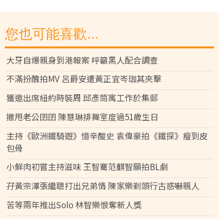
您也可能喜歡...
大牙自爆親身到港報案 呼籲黑人配合調查
不滿扮醜拍MV 呂爵安遭黃正宜岑珈其夾擊
獲邀出席紐約時裝周 邱彥筒寓工作於集郵
撇甩老公囝囝 陳慧琳排舞室度過51歲生日
主持《歐洲鐵騎遊》憶辛酸史 袁偉豪拍《鐵探》瘦到皮
包骨
小鮮肉初嘗主持滋味 王智騫范麒智願拍BL劇
孖黃宗澤張繼聰打出兄弟情 陳家樂剃頭行古惑嚇親人
苦等兩年推出Solo 林智樂恨奪新人獎