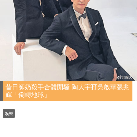
昔日師奶殺手合體開騷 陶大宇孖吳啟華張兆
輝「倒轉地球」
娛樂