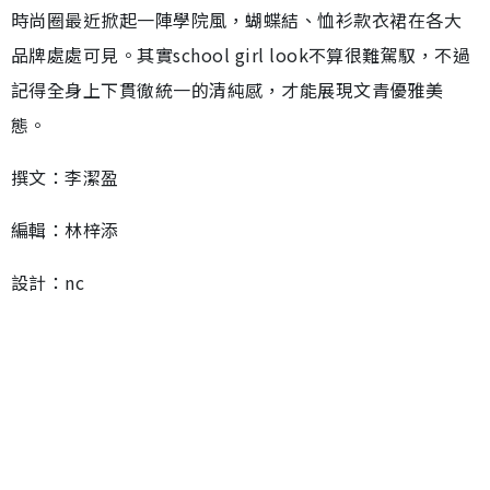
時尚圈最近掀起一陣學院風，蝴蝶結、恤衫款衣裙在各大
品牌處處可見。其實school girl look不算很難駕馭，不過
記得全身上下貫徹統一的清純感，才能展現文青優雅美
態。
撰文：李潔盈
編輯：林梓添
設計：nc