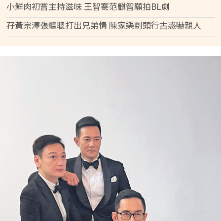
小鮮肉初嘗主持滋味 王智騫范麒智願拍BL劇
孖黃宗澤張繼聰打出兄弟情 陳家樂剃頭行古惑嚇親人