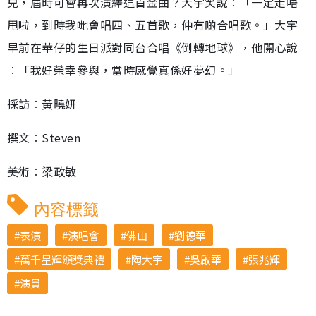
兒，屆時可會再次演繹這首金曲？大宇笑說︰「一定走唔
甩啦，到時我哋會唱四、五首歌，仲有啲合唱歌。」大宇
早前在華仔的生日派對同台合唱《倒轉地球》，他開心說
︰「我好榮幸參與，當時感覺真係好夢幻。」
採訪︰黃曉妍
撰文︰Steven
美術︰梁政敏
內容標籤
表演
演唱會
佛山
劉德華
萬千星輝頒獎典禮
陶大宇
吳啟華
張兆輝
演員