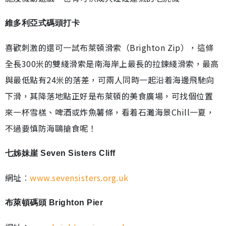
維多利亞式碼頭打卡
喜歡刺激的還可一試布萊頓滑索（Brighton Zip），這條
全長300米的雙綫滑索是南海岸上最長的拉鍊綫滑索，最高
與最低點有24米的落差，可兩人同時一起沿着海邊飛馳向
下滑，其降落地點正好是布萊頓的美食廣場，可找個位置
來一杯雪榚、啤酒或炸魚薯條，看着石灘海景Chill一夏，
不過要慎防海鷗搶食呢！
七姊妹崖 Seven Sisters Cliff
網址︰
www.sevensisters.org.uk
布萊頓碼頭 Brighton Pier