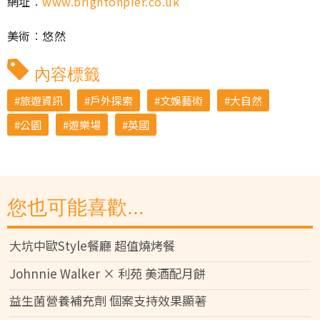
網址︰
www.brightonpier.co.uk
美術︰悠然
內容標籤
旅遊資訊
戶外探索
文娛藝術
大自然
公園
遊樂場
英國
您也可能喜歡...
大坑中歐Style餐廳 超值燒烤餐
Johnnie Walker × 利苑 美酒配月餅
益生菌營養補充劑 個案支持效果顯著