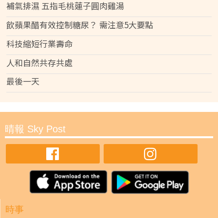
補氣排濕 五指毛桃蓮子圓肉雞湯
飲蘋果醋有效控制糖尿？ 需注意5大要點
科技縮短行業壽命
人和自然共存共處
最後一天
晴報 Sky Post
時事