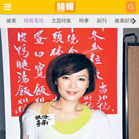
健康
晴報電視
主題特集
時事
副刊
健康財富