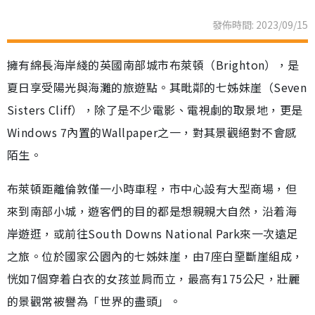
發佈時間: 2023/09/15
擁有綿長海岸綫的英國南部城市布萊頓（Brighton），是
夏日享受陽光與海灘的旅遊點。其毗鄰的七姊妹崖（Seven
Sisters Cliff），除了是不少電影、電視劇的取景地，更是
Windows 7內置的Wallpaper之一，對其景觀絕對不會感
陌生。
布萊頓距離倫敦僅一小時車程，市中心設有大型商場，但
來到南部小城，遊客們的目的都是想親親大自然，沿着海
岸遊逛，或前往South Downs National Park來一次遠足
之旅。位於國家公園內的七姊妹崖，由7座白堊斷崖組成，
恍如7個穿着白衣的女孩並肩而立，最高有175公尺，壯麗
的景觀常被譽為「世界的盡頭」。