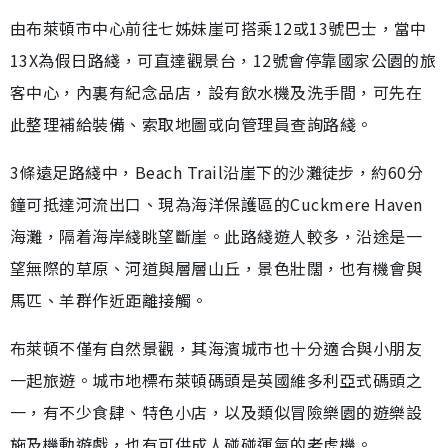
由布萊頓市中心前往七姊妹崖可搭乘12或13號巴士，當中
13X為假日路綫，可直達觀景台，12號會停靠國家公園的旅
客中心，內裏有紀念品店，設有飲水機及洗手間，可先在
此整理補給裝備、索取地圖或向管理員查詢路綫。
3條遠足路綫中，Beach Trail沿崖下的沙灘徒步，約60分
鐘可抵達河流出口、現為海洋保護區的Cuckmere Haven
海灘，隔着海岸綫眺望斷崖。此路綫遊人較多，沿途是一
望無際的草原、河道與層層山丘，景色壯闊，也有機會與
馬匹、羊群作近距離接觸。
布萊頓不僅有自然景觀，其海濱城市也十分適合與小朋友
一起旅遊。城市地標布萊頓碼頭是英國維多利亞式碼頭之
一，有不少食肆、特色小店，以及類似冒險樂園的遊樂設
施及機動遊戲，也有可供成人碰碰運氣的老虎機。