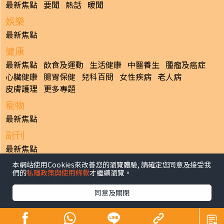
最新焦點
要聞
熱話
暖聞
娛樂
最新焦點
健康
最新焦點
飲食及運動
生活健康
中醫養生
腫瘤及癌症
心臟健康
腸胃保健
兒科百問
女性疾病
老人病
皮膚護理
更多專題
寵物
最新焦點
副刊
最新焦點
本網站使用Cookies來改善您的瀏覽體驗, 請確定您同意及接受我
日報
們的
私隱政策與使用條款
才繼續瀏覽。
揭頁版
港聞
財經/地產
中國/國際
娛樂
Healthy Life
生活副刊
親子/教育
體育
專題/人物
昔日晴報
同意及關閉
香港經濟日報版權所有©2026