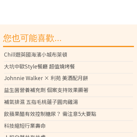
您也可能喜歡...
Chill遊英國海濱小城布萊頓
大坑中歐Style餐廳 超值燒烤餐
Johnnie Walker × 利苑 美酒配月餅
益生菌營養補充劑 個案支持效果顯著
補氣排濕 五指毛桃蓮子圓肉雞湯
飲蘋果醋有效控制糖尿？ 需注意5大要點
科技縮短行業壽命