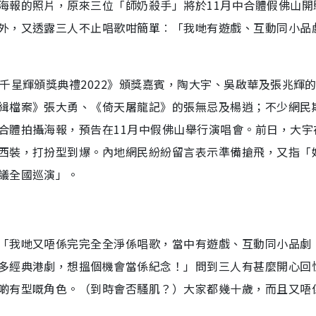
海報的照片，原來三位「師奶殺手」將於11月中合體假佛山開
外，又透露三人不止唱歌咁簡單︰「我哋有遊戲、互動同小品
千星輝頒獎典禮2022》頒獎嘉賓，陶大宇、吳啟華及張兆輝
緝檔案》張大勇、《倚天屠龍記》的張無忌及楊逍；不少網民
合體拍攝海報，預告在11月中假佛山舉行演唱會。前日，大宇
西裝，打扮型到爆。內地網民紛紛留言表示準備搶飛，又指「
議全國巡演」。
「我哋又唔係完完全全淨係唱歌，當中有遊戲、互動同小品劇
多經典港劇，想搵個機會當係紀念！」問到三人有甚麼開心回
啲有型嘅角色。（到時會否騷肌？）大家都幾十歲，而且又唔