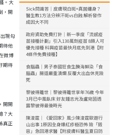
騷。大
Sick問識答｜皮膚現白斑=真菌纏身？
劇，開
醫生教1方法分辨汗斑vs白蝕 解析發作
成因大不同
政府資助免費打針｜新一季度「流感疫
的出現勾
苗接種計劃」引入130萬劑疫苗 8類人可
期待他
優先接種 科興疫苗最快月底先到港【附
4條件免費接種】
在微博
好期待
食腦蟲｜男子泰國狂食生醃海鮮染「食
腦蟲」腸道嚴重潰爛 反覆大出血休克險
死
黎彼得離世｜黎彼得離世享年76歲 今年
3月已中風臥床 好友鍾志光及盧宛茵透
，開開
露黎彼得最後時光
憶？大
陳浚霆｜《愛回家》風少陳浚霆歐遊行
係真正
山出事 1原因全身爆紅疹極恐怖 險「毀
容」急回港求醫【附皮膚科醫生夏日防