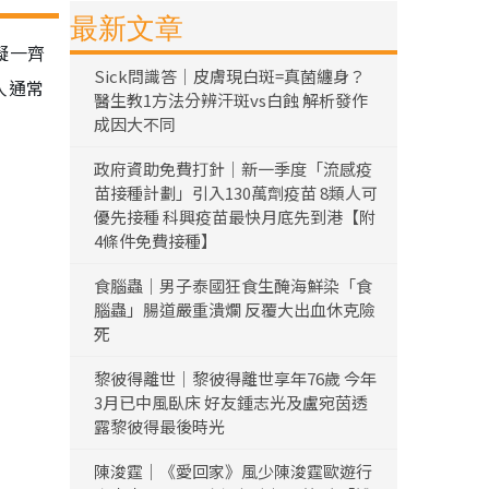
最新文章
凝一齊
Sick問識答｜皮膚現白斑=真菌纏身？
人通常
醫生教1方法分辨汗斑vs白蝕 解析發作
成因大不同
政府資助免費打針｜新一季度「流感疫
苗接種計劃」引入130萬劑疫苗 8類人可
優先接種 科興疫苗最快月底先到港【附
4條件免費接種】
食腦蟲｜男子泰國狂食生醃海鮮染「食
腦蟲」腸道嚴重潰爛 反覆大出血休克險
死
黎彼得離世｜黎彼得離世享年76歲 今年
3月已中風臥床 好友鍾志光及盧宛茵透
露黎彼得最後時光
陳浚霆｜《愛回家》風少陳浚霆歐遊行