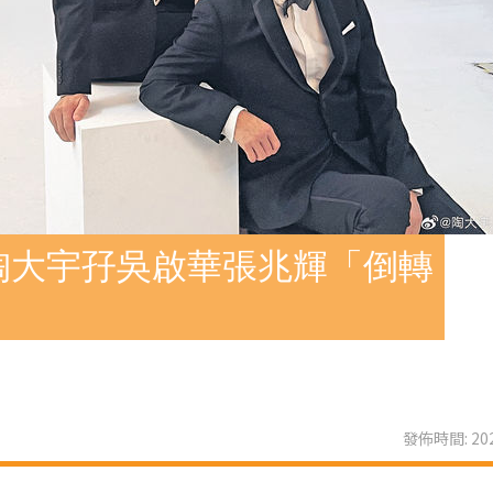
陶大宇孖吳啟華張兆輝「倒轉
發佈時間: 202