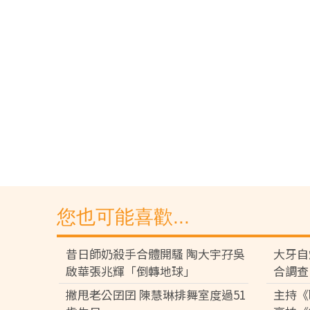
您也可能喜歡...
昔日師奶殺手合體開騷 陶大宇孖吳
大牙自
啟華張兆輝「倒轉地球」
合調查
撇甩老公囝囝 陳慧琳排舞室度過51
主持《