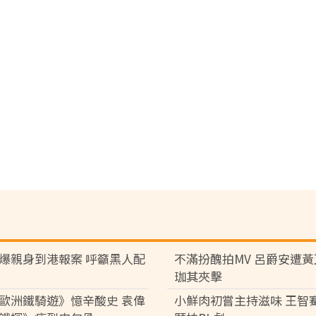
爆親身到港報案 呼籲黑人配
不滿扮醜拍MV 呂爵安遭
珈其夾擊
歐洲鐵騎遊》憶辛酸史 袁偉
小鮮肉初嘗主持滋味 王智