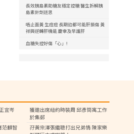
長效胰島素助糖友穩定控糖 醫生拆解胰
島素針劑迷思
唔止面黃 生痘痘 長期攰都可能肝損傷 黃
祥興逆轉肝機能 慶幸及早護肝
血糖失控好傷「心」!
黃正宜岑
獲邀出席紐約時裝周 邱彥筒寓工作
於集郵
騫范麒智
孖黃宗澤張繼聰打出兄弟情 陳家樂