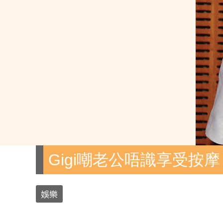
Gigi嘲老公唔識享受按摩
娛樂