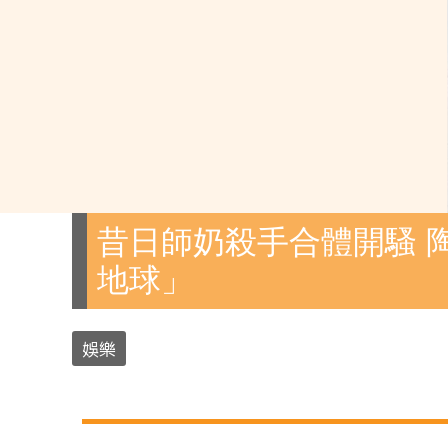
昔日師奶殺手合體開騷 
地球」
娛樂