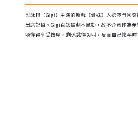
梁詠琪（Gigi）主演的新戲《骨妹》入選澳門國
出席記招。Gigi直認被劇本感動，故不介意作為
唔懂得享受按摩，剩係識得尖叫，反而自己懷孕時