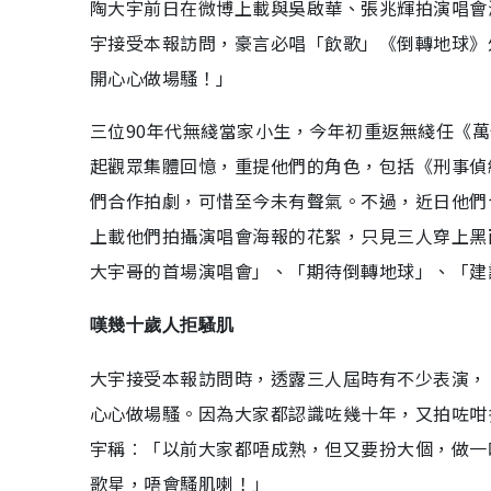
陶大宇前日在微博上載與吳啟華、張兆輝拍演唱會
宇接受本報訪問，豪言必唱「飲歌」《倒轉地球》
開心心做場騷！」
三位90年代無綫當家小生，今年初重返無綫任《萬
起觀眾集體回憶，重提他們的角色，包括《刑事偵
們合作拍劇，可惜至今未有聲氣。不過，近日他們
上載他們拍攝演唱會海報的花絮，只見三人穿上黑
大宇哥的首場演唱會」、「期待倒轉地球」、「建
嘆幾十歲人拒騷肌
大宇接受本報訪問時，透露三人屆時有不少表演，
心心做場騷。因為大家都認識咗幾十年，又拍咗咁
宇稱︰「以前大家都唔成熟，但又要扮大個，做一
歌星，唔會騷肌喇！」