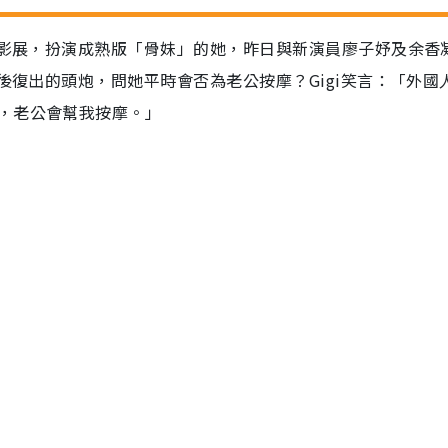
際影展，扮演成熟版「骨妹」的她，昨日與新演員廖子妤及余香
產後復出的頭炮，問她平時會否為老公按摩？Gigi笑言：「外國
，老公會幫我按摩。」