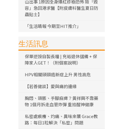
山出事 1原因全身爆紅疹極恐怖 險「毀
容」急回港求醫【附皮膚科醫生夏日防
蟲貼士】
「生活晴報 今期至HIT推介」
生活訊息
保單逆按自製長糧 | 充裕退休儲備 + 保
障家人GET！（附個案說明）
HPV相關頭頸癌新症上升 男性高危
【若善健談】愛與痛的邊緣
胸悶、頭脹、手腳麻痺？黃祥興不靠藥
物 1個月拆走血管炸彈 重拾醒神健康
私密處痕癢、灼痛、異味來襲 Grace教
路：每日1粒解決「私密」問題