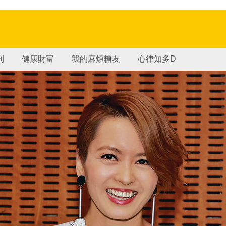
刊
健康財富
我的麻煩糖友
心律知多D