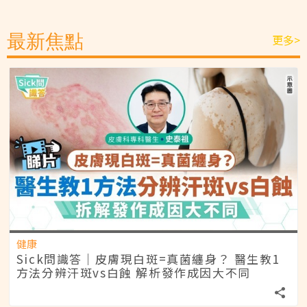
最新焦點
更多>
健康
Sick問識答｜皮膚現白斑=真菌纏身？ 醫生教1
方法分辨汗斑vs白蝕 解析發作成因大不同