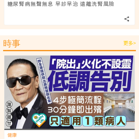
糖尿腎病無聲無息 早診早治 遠離洗腎風險
時事
更多>
健康