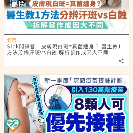
健康
Sick問識答｜皮膚現白斑=真菌纏身？ 醫生教1
方法分辨汗斑vs白蝕 解析發作成因大不同