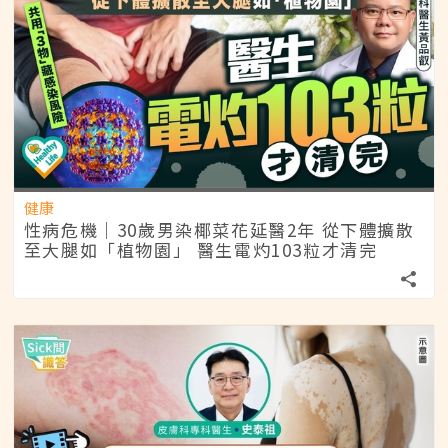
健康
性病危機｜30歲男染椰菜花延醫2年 從下體擴散
至大腿如「植物園」 醫生電灼103粒才清完