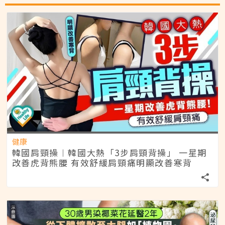
健康
韓國肩頸操︱韓國大熱「3步肩頸背操」 一星期
改善虎背熊腰 有效舒緩肩頸痛明顯改善寒背