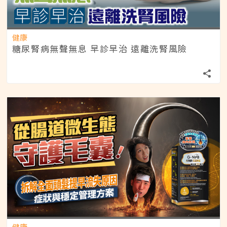
健康
糖尿腎病無聲無息 早診早治 遠離洗腎風險
健康