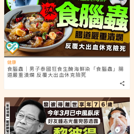
健康
食腦蟲｜男子泰國狂食生醃海鮮染「食腦蟲」腸
道嚴重潰爛 反覆大出血休克險死