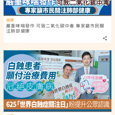
健康
嚴重哮喘發作 可致二氧化碳中毒 專家籲市民關
注肺部健康