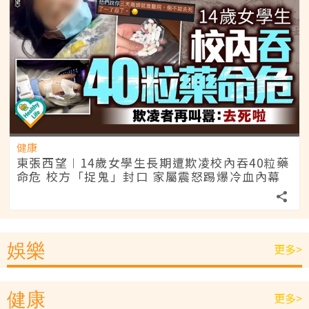
健康
東張西望︱14歲女學生長期遭欺凌校內吞40粒藥
命危 校方「捉鬼」封口 家屬震怒踢爆冷血內幕
娛樂
更多>
健康
更多>