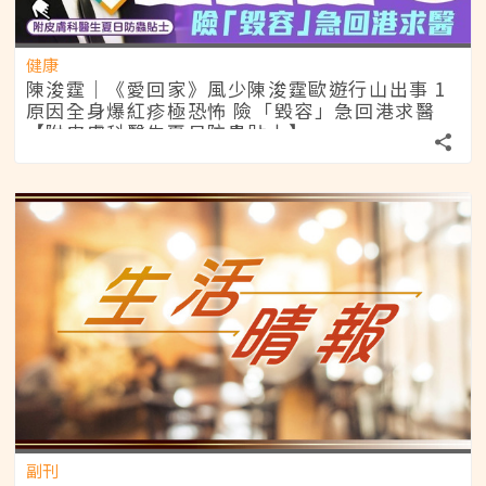
健康
陳浚霆｜《愛回家》風少陳浚霆歐遊行山出事 1
原因全身爆紅疹極恐怖 險「毀容」急回港求醫
【附皮膚科醫生夏日防蟲貼士】
副刊