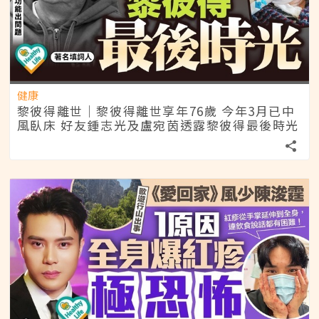
健康
黎彼得離世｜黎彼得離世享年76歲 今年3月已中
風臥床 好友鍾志光及盧宛茵透露黎彼得最後時光