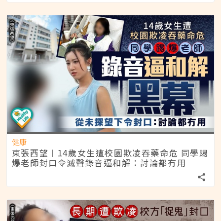
健康
東張西望︱14歲女生遭校園欺凌吞藥命危 同學踢
爆老師封口令滅聲錄音逼和解：討論都冇用