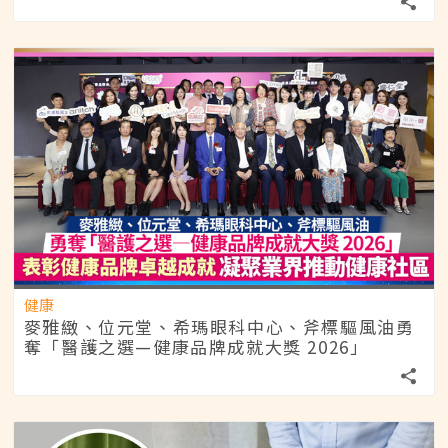
健康
麥雅緻、位元堂、希瑪眼科中心、斧標驅風油勇
奪「醫護之選—健康品牌成就大獎 2026」