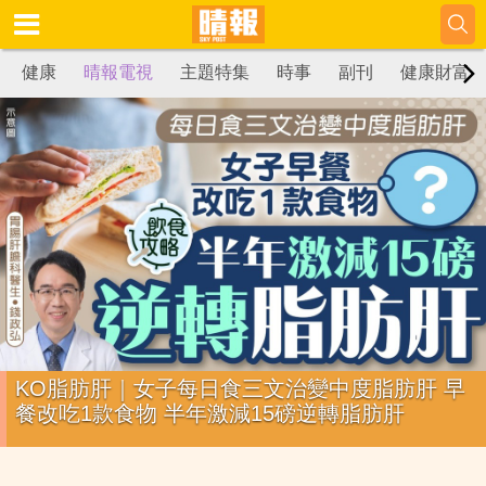
健康
晴報電視
主題特集
時事
副刊
健康財富
KO脂肪肝｜女子每日食三文治變中度脂肪肝 早
餐改吃1款食物 半年激減15磅逆轉脂肪肝