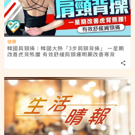
健康
韓國肩頸操︱韓國大熱「3步肩頸背操」 一星期
改善虎背熊腰 有效舒緩肩頸痛明顯改善寒背