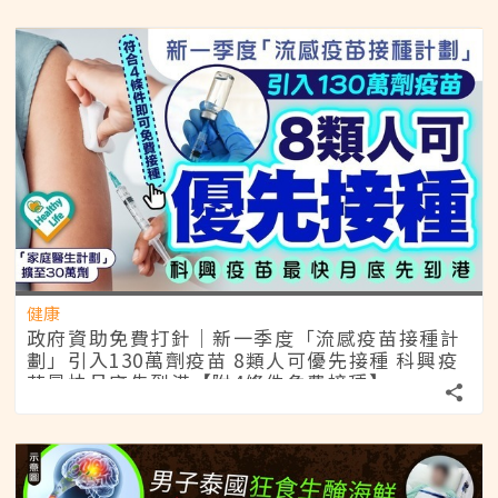
健康
政府資助免費打針｜新一季度「流感疫苗接種計
劃」引入130萬劑疫苗 8類人可優先接種 科興疫
苗最快月底先到港【附4條件免費接種】