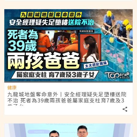
健康
九龍城地盤奪命意外丨安全經理疑失足墮樓送院
不治 死者為39歲兩孩爸爸屬家庭支柱育7歲及3
歲子女