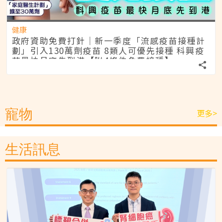
健康
政府資助免費打針｜新一季度「流感疫苗接種計
劃」引入130萬劑疫苗 8類人可優先接種 科興疫
苗最快月底先到港【附4條件免費接種】
寵物
更多>
生活訊息