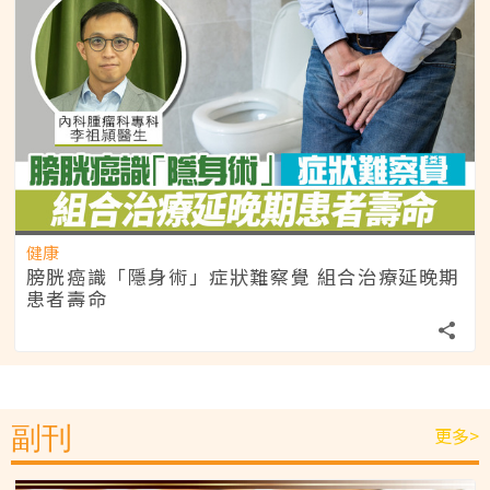
健康
膀胱癌識「隱身術」症狀難察覺 組合治療延晚期
患者壽命
副刊
更多>