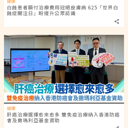
健康
白蝕患者願付治療費用冠絕皮膚病 625「世界白
蝕症關注日」盼提升公眾認識
健康
肝癌治療選擇愈來愈多 雙免疫治療納入香港防癌
會及撒瑪利亞基金資助