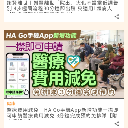
謝賢離世︱謝賢離世「院出」火化不設靈低調告
別 4步極簡流程30分鐘即出殯 只適用1類病人
【附全港院出服務醫院名單】
健康
醫療費用減免︱HA Go手機App新增功能一㩒即
可申請醫療費用減免 3分鐘完成預約免排隊【附
申請條件】